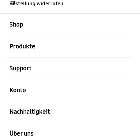
Bestellung widerrufen
öffnen
Footer Navigation
Shop
öffnen
Produkte
öffnen
Support
öffnen
Konto
öffnen
Nachhaltigkeit
öffnen
Über uns