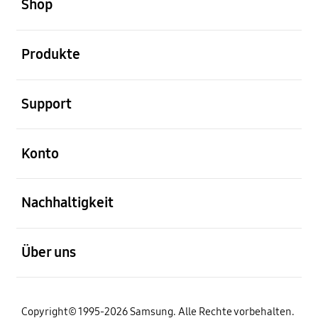
Shop
öffnen
Produkte
öffnen
Support
öffnen
Konto
öffnen
Nachhaltigkeit
öffnen
Über uns
Copyright© 1995-2026 Samsung. Alle Rechte vorbehalten.