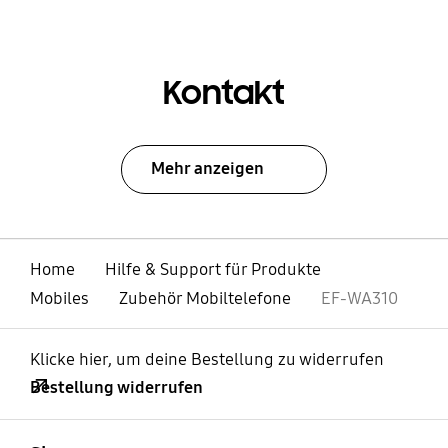
Kontakt
Mehr anzeigen
Home
Hilfe & Support für Produkte
Mobiles
Zubehör Mobiltelefone
EF-WA310
Klicke hier, um deine Bestellung zu widerrufen
Bestellung widerrufen
öffnen
Footer Navigation