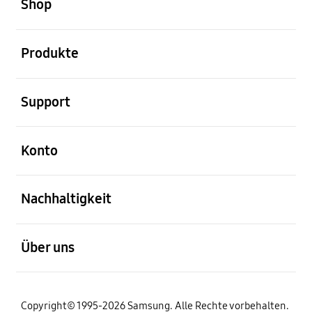
Shop
öffnen
Produkte
öffnen
Support
öffnen
Konto
öffnen
Nachhaltigkeit
öffnen
Über uns
Copyright© 1995-2026 Samsung. Alle Rechte vorbehalten.