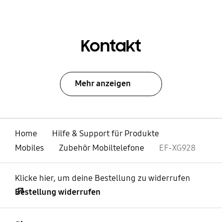
Kontakt
Mehr anzeigen
Home
Hilfe & Support für Produkte
Mobiles
Zubehör Mobiltelefone
EF-XG928
Klicke hier, um deine Bestellung zu widerrufen
Bestellung widerrufen
öffnen
Footer Navigation