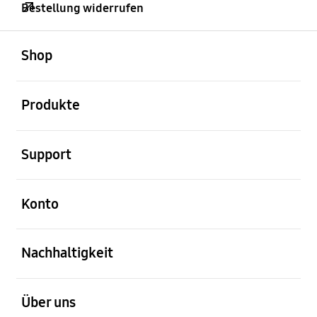
Bestellung widerrufen
öffnen
Footer Navigation
Shop
öffnen
Produkte
öffnen
Support
öffnen
Konto
öffnen
Nachhaltigkeit
öffnen
Über uns