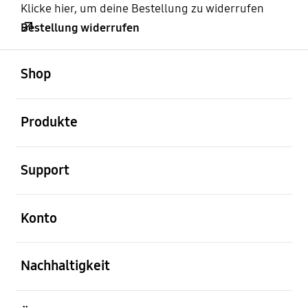
Klicke hier, um deine Bestellung zu widerrufen
Bestellung widerrufen
öffnen
Footer Navigation
Shop
öffnen
Produkte
öffnen
Support
öffnen
Konto
öffnen
Nachhaltigkeit
öffnen