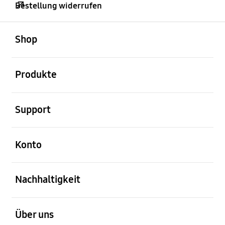
Bestellung widerrufen
öffnen
Footer Navigation
Shop
öffnen
Produkte
öffnen
Support
öffnen
Konto
öffnen
Nachhaltigkeit
öffnen
Über uns