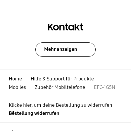
Kontakt
Mehr anzeigen
Home
Hilfe & Support für Produkte
Mobiles
Zubehör Mobiltelefone
EFC-1G5N
Klicke hier, um deine Bestellung zu widerrufen
Bestellung widerrufen
öffnen
Footer Navigation