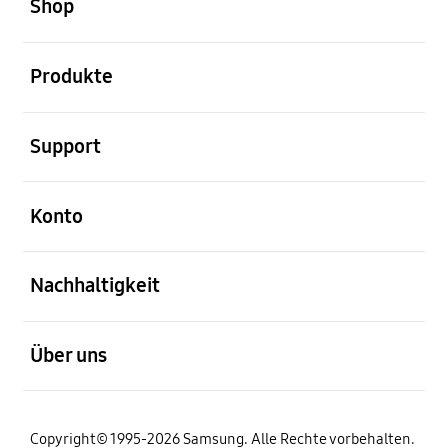
Shop
öffnen
Produkte
öffnen
Support
öffnen
Konto
öffnen
Nachhaltigkeit
öffnen
Über uns
Copyright© 1995-2026 Samsung. Alle Rechte vorbehalten.