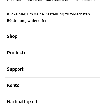
Klicke hier, um deine Bestellung zu widerrufen
Bestellung widerrufen
öffnen
Footer Navigation
Shop
öffnen
Produkte
öffnen
Support
öffnen
Konto
öffnen
Nachhaltigkeit