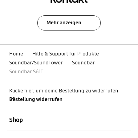
Mehr anzeigen
Home
Hilfe & Support für Produkte
Soundbar/SoundTower
Soundbar
Soundbar S61T
Klicke hier, um deine Bestellung zu widerrufen
Bestellung widerrufen
öffnen
Footer Navigation
Shop
öffnen