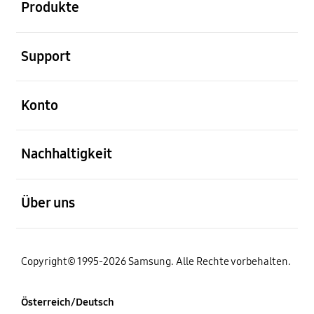
Produkte
öffnen
Support
öffnen
Konto
öffnen
Nachhaltigkeit
öffnen
Über uns
Copyright© 1995-2026 Samsung. Alle Rechte vorbehalten.
Österreich/Deutsch