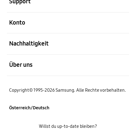
Support
öffnen
Konto
öffnen
Nachhaltigkeit
öffnen
Über uns
Copyright© 1995-2026 Samsung. Alle Rechte vorbehalten.
Österreich/Deutsch
Willst du up-to-date bleiben?