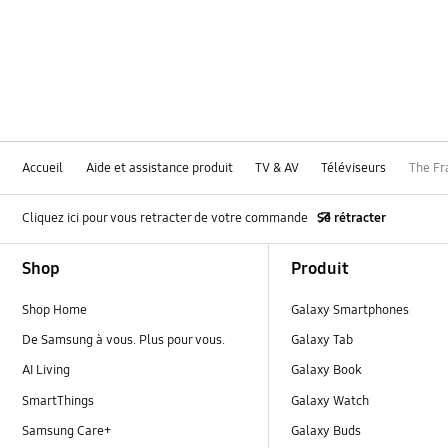
Chaine
Firmware / Software
Installation / Connection (connexion)
Media
Accueil
Aide et assistance produit
TV & AV
Téléviseurs
The F
Réseau
Cliquez ici pour vous retracter de votre commande
Se rétracter
SMART Hub / App
Footer Navigation
Shop
Produit
TV_Autres
Shop Home
Galaxy Smartphones
Utilisation
De Samsung à vous. Plus pour vous.
Galaxy Tab
OT_Others
AI Living
Galaxy Book
SmartThings
Galaxy Watch
Samsung Care+
Galaxy Buds