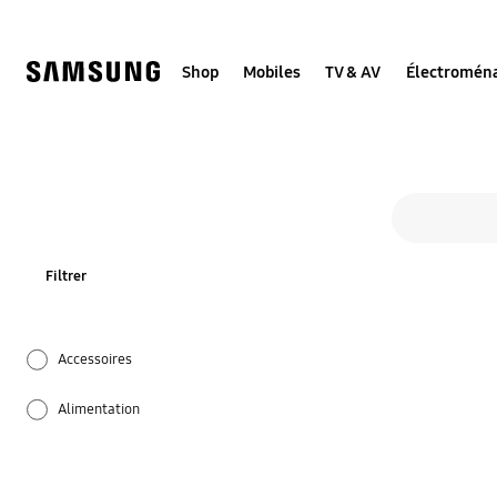
Skip
Skip
to
to
content
accessibility
help
Shop
Mobiles
TV & AV
Électromén
Toutes 
Formulaire de recherche
rechercher
Filtrer
Accessoires
Alimentation
Audio