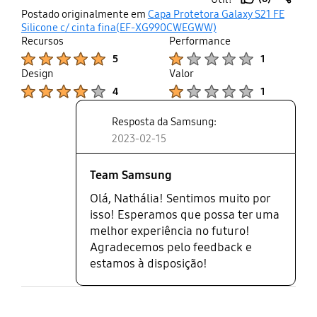
laterais e o fundo estão descolando, logo não terei
thumb
share
Postado originalmente em
Capa Protetora Galaxy S21 FE
mais como usar ela.
up
Silicone c/ cinta fina(EF-XG990CWEGWW)
Recursos
Performance
Product Ratings :
Product Ratings :
5
1
Design
Valor
Product Ratings :
Product Ratings :
4
1
Resposta da Samsung:
2023-02-15
Team Samsung
Olá, Nathália! Sentimos muito por
isso! Esperamos que possa ter uma
melhor experiência no futuro!
Agradecemos pelo feedback e
estamos à disposição!