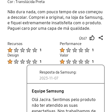
Cor : Translúcida Preta
Não dura nada, com pouco tempo de uso começou
a descolar. Comprei a original, na loja da Samsung,
e fiquei extremamente insatisfeita com o produto.
Paguei caro por uma capa de má qualidade.
Útil?
thumb
share
Recursos
Performance
up
Product Ratings :
Product Ratings :
1
1
Design
Valor
Product Ratings :
Product Ratings :
1
1
Resposta da Samsung:
2023-11-07
Equipe Samsung
Olá Jacira. Sentimos pelo produto
não ter atendido as suas
expectativas. Nos trabalhamos de