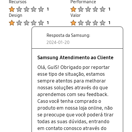
thumb
share
Recursos
Performance
ter vindo uma transparente no
up
Product Ratings :
Product Ratings :
1
1
lugar. Um dos piores produtos para
Design
Valor
dispositivos eletronicos que eu ja
Product Ratings :
Product Ratings :
comprei.
1
1
Resposta da Samsung:
2024-01-20
Samsung Atendimento ao Cliente
Olá, GuiS! Obrigado por reportar
esse tipo de situação, estamos
sempre atentos para melhorar
nossas soluções através do que
aprendemos com seu feedback.
Caso você tenha comprado o
produto em nossa loja online, não
se preocupe que você poderá tirar
todas as suas dúvidas, entrando
em contato conosco através do