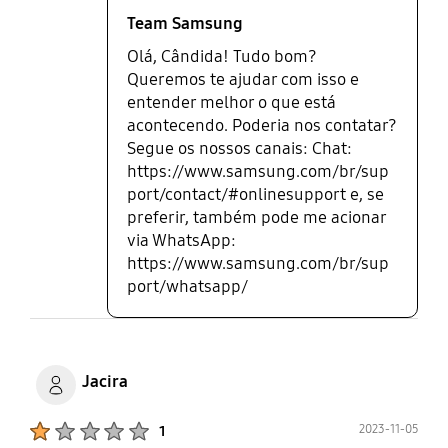
Team Samsung
Olá, Cândida! Tudo bom?
Queremos te ajudar com isso e
entender melhor o que está
acontecendo. Poderia nos contatar?
​ Segue os nossos canais: ​ ​Chat:
https://www.samsung.com/br/sup
port/contact/#onlinesupport e, se
preferir, também pode me acionar
via WhatsApp:
https://www.samsung.com/br/sup
port/whatsapp/
Jacira
Product Ratings :
2023-11-05
1