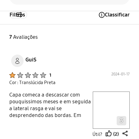
Filtros
Classificar
Open Tooltip Layer
7
Avaliações
GuiS
Product Ratings :
2024-01-17
1
Cor : Translúcida Preta
Capa comeca a descascar com
play video
pouquissimos meses e em seguida
a lateral rasga e vai se
Layer popup open
desprendendo das bordas. Em
3
menos de um ano a cinta elastica
atras ja rasgou e se soltou. Alem
(2)
Útil?
deu ter comprado a capa preta e