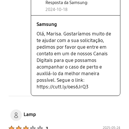
Resposta da Samsung:
2024-10-18
Samsung
Olá, Marisa. Gostaríamos muito de
te ajudar com a sua solicitação,
pedimos por favor que entre em
contato em um de nossos Canais
Digitais para que possamos
acompanhar o caso de perto e
auxiliá-lo da melhor maneira
possível. Segue o link:
https://cutt.ly/oes6JrQ3
Lamp
Product Ratings :
2025-05-24
3