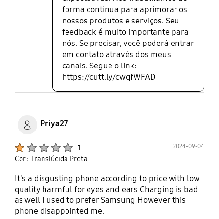
forma continua para aprimorar os
nossos produtos e serviços. Seu
feedback é muito importante para
nós. Se precisar, você poderá entrar
em contato através dos meus
canais. Segue o link:
https://cutt.ly/cwqfWFAD
Priya27
Product Ratings :
2024-09-04
1
Cor : Translúcida Preta
It's a disgusting phone according to price with low
quality harmful for eyes and ears Charging is bad
as well I used to prefer Samsung However this
phone disappointed me.