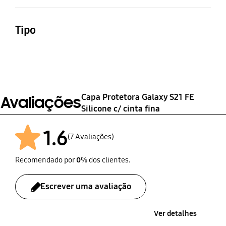
Translúcida Preta
Tipo
Slim Strap_Galaxy S21
FE
Capa Protetora Galaxy S21 FE
Avaliações
Silicone c/ cinta fina
1.6
(7 Avaliações)
Recomendado por
0
% dos clientes.
Escrever uma avaliação
Ver detalhes