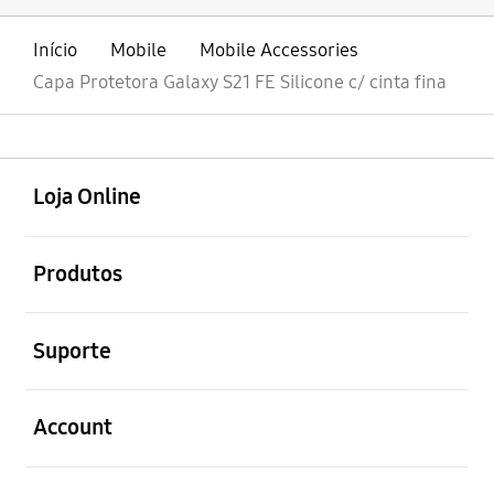
Início
Mobile
Mobile Accessories
Capa Protetora Galaxy S21 FE Silicone c/ cinta fina
abrir
Footer Navigation
Loja Online
abrir
Produtos
abrir
Suporte
abrir
Account
abrir