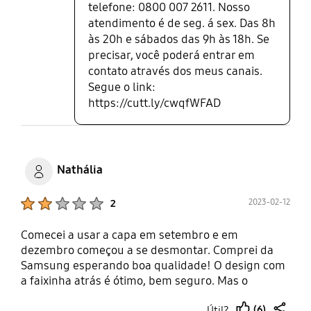
telefone: 0800 007 2611. Nosso
atendimento é de seg. á sex. Das 8h
às 20h e sábados das 9h às 18h. Se
precisar, você poderá entrar em
contato através dos meus canais.
Segue o link:
https://cutt.ly/cwqfWFAD
Nathália
Product Ratings :
2023-02-12
2
Comecei a usar a capa em setembro e em
dezembro começou a se desmontar. Comprei da
Samsung esperando boa qualidade! O design com
a faixinha atrás é ótimo, bem seguro. Mas o
material do corpo da capa é ruim, a junção entre as
(6)
Útil?