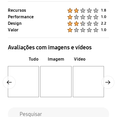
Recursos
Product Ratings :
1.8
Performance
Product Ratings :
1.0
Design
Product Ratings :
2.2
Valor
Product Ratings :
1.0
Avaliações com imagens e vídeos
Tudo
Imagem
Vídeo
Layer popup open
Layer popup open
Layer popup open
Previous
Next