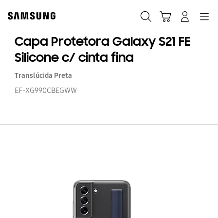
Skip
to
Pesquisar
Carrinho
Entrar
Navegação
content
Capa Protetora Galaxy S21 FE
Silicone c/ cinta fina
Translúcida Preta
EF-XG990CBEGWW
C
Pr
Ga
S2
FE