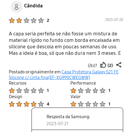
Cândida
Product Ratings :
2023-07-20
2
A capa seria perfeita se não fosse um mistura de
material rígido no fundo com borda encaixada em
silicone que descola em poucas semanas de uso.
Mas a ideia é boa, só que não dura nem 3 meses. E
olha q não é barata...
(2)
Útil?
thumb
share
Postado originalmente em
Capa Protetora Galaxy S21 FE
up
Silicone c/ cinta fina(EF-XG990CWEGWW)
Recursos
Performance
Product Ratings :
Product Ratings :
1
1
Design
Valor
Product Ratings :
Product Ratings :
4
1
Resposta da Samsung:
2023-07-21