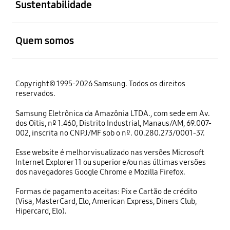
Sustentabilidade
abrir
Quem somos
Copyright© 1995-2026 Samsung. Todos os direitos
reservados.
Samsung Eletrônica da Amazônia LTDA., com sede em Av.
dos Oitis, nº 1.460, Distrito Industrial, Manaus/AM, 69.007-
002, inscrita no CNPJ/MF sob o nº. 00.280.273/0001-37.
Esse website é melhor visualizado nas versões Microsoft
Internet Explorer 11 ou superior e/ou nas últimas versões
dos navegadores Google Chrome e Mozilla Firefox.
Formas de pagamento aceitas: Pix e Cartão de crédito
(Visa, MasterCard, Elo, American Express, Diners Club,
Hipercard, Elo).