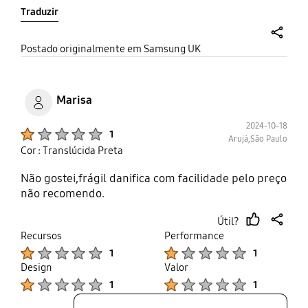
Traduzir
share
Postado originalmente em Samsung UK
Marisa
2024-10-18
Product Ratings :
1
Arujá,São Paulo
Cor : Translúcida Preta
Não gostei,frágil danifica com facilidade pelo preço
não recomendo.
Útil?
thumb
share
Recursos
Performance
up
Product Ratings :
Product Ratings :
1
1
Design
Valor
Product Ratings :
Product Ratings :
1
1