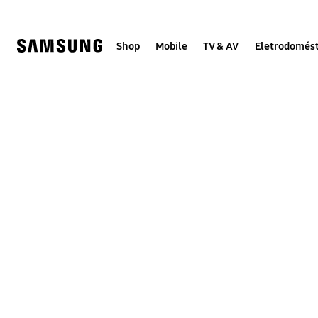
Skip
to
content
Shop
Mobile
TV & AV
Eletrodomést