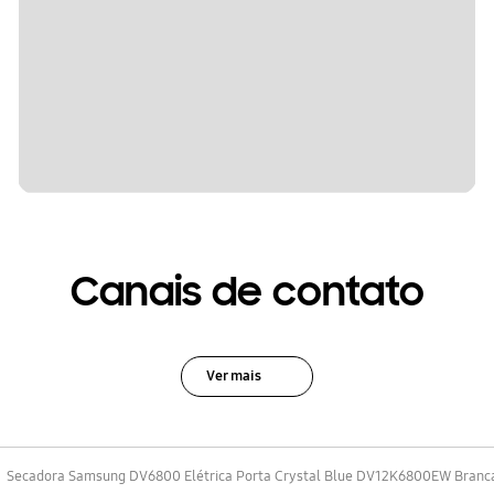
Canais de contato
Ver mais
Secadora Samsung DV6800 Elétrica Porta Crystal Blue DV12K6800EW Branca