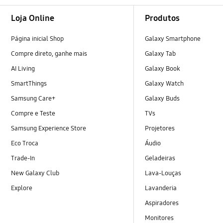
Footer Navigation
Loja Online
Produtos
Página inicial Shop
Galaxy Smartphone
Compre direto, ganhe mais
Galaxy Tab
AI Living
Galaxy Book
SmartThings
Galaxy Watch
Samsung Care+
Galaxy Buds
Compre e Teste
TVs
Samsung Experience Store
Projetores
Eco Troca
Áudio
Trade-In
Geladeiras
New Galaxy Club
Lava-Louças
Explore
Lavanderia
Aspiradores
Monitores