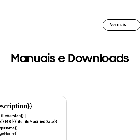
Ver mais
Manuais e Downloads
escription}}
.fileVersion}}
ze}} MB
{{file.fileModifiedDate}}
mes}}
uageName}}
uageName}}