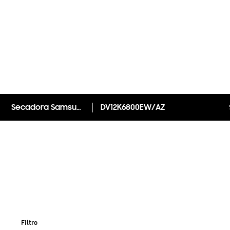
Secadora Samsung DV6800 Elétrica Porta Crystal Blue DV12K6800EW Branca 12Kg (220V)
DV12K6800EW/AZ
Filtro