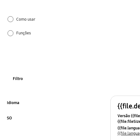
Como usar
Funções
Mensagem de erro
Filtro
Idioma
{{file.d
Click to Expand
Versão {{file
SO
{{file.fileSi
Click to Expand
{{file.osNa
{{file.lang
{{file.lang