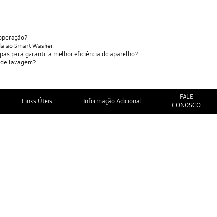
 operação?
da ao Smart Washer
as para garantir a melhor eficiência do aparelho?
o de lavagem?
FALE
Links Úteis
Informação Adicional
CONOSCO