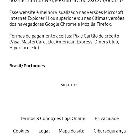
002, inscrita no CNPJ/MF sob o nº. 00.280.273/0001-37.
Esse website é melhor visualizado nas versões Microsoft
Internet Explorer 11 ou superior e/ou nas últimas versões
dos navegadores Google Chrome e Mozilla Firefox.
Formas de pagamento aceitas: Pix e Cartão de crédito
(Visa, MasterCard, Elo, American Express, Diners Club,
Hipercard, Elo).
Brasil/Português
Siga-nos
Termos & Condições Loja Online
Privacidade
Cookies
Legal
Mapa do site
Cibersegurança