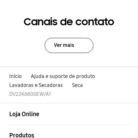
Canais de contato
Ver mais
Início
Ajuda e suporte de produto
Lavadoras e Secadoras
Seca
DV22K6800EW/A1
abrir
Footer Navigation
Loja Online
abrir
Produtos