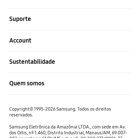
abrir
Suporte
abrir
Account
abrir
Sustentabilidade
abrir
Quem somos
Copyright© 1995-2026 Samsung. Todos os direitos
reservados.
Samsung Eletrônica da Amazônia LTDA., com sede em Av.
dos Oitis, nº 1.460, Distrito Industrial, Manaus/AM, 69.007-