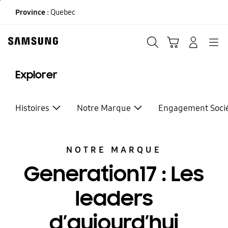
Skip
Province :
Quebec
to
content
Recherche
Panier
CONNEXION
Navigation
Explorer
Histoires
Notre Marque
Engagement Socié
NOTRE MARQUE
Generation17 : Les
leaders
d’aujourd’hui