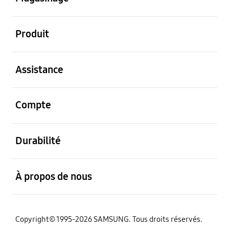
ouvert
Produit
ouvert
Assistance
ouvert
Compte
ouvert
Durabilité
ouvert
À propos de nous
Copyright© 1995-2026 SAMSUNG. Tous droits réservés.