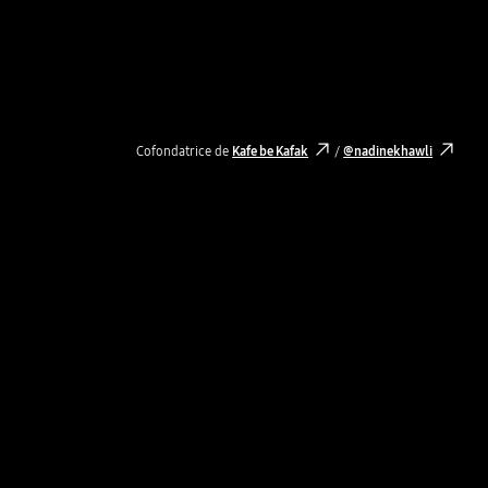
Cofondatrice de
Kafe be Kafak
/
@nadinekhawli