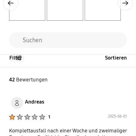
Previous
Next
Filter
Sortieren
42
Bewertungen
Andreas
Product Ratings :
2023-06-01
1
Komplettausfall nach einer Woche und zweimaliger