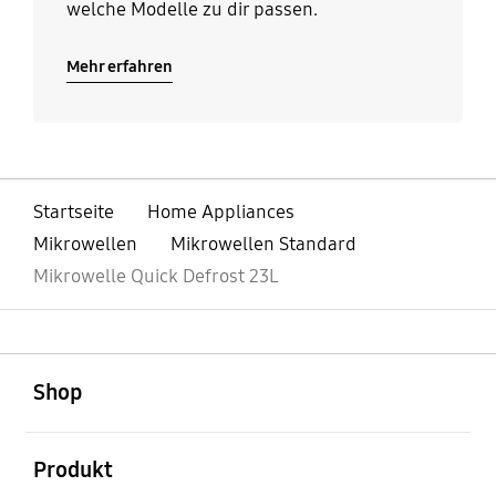
welche Modelle zu dir passen.
Mehr erfahren
Startseite
Home Appliances
Mikrowellen
Mikrowellen Standard
Mikrowelle Quick Defrost 23L
öffnen
Footer Navigation
Shop
öffnen
Produkt