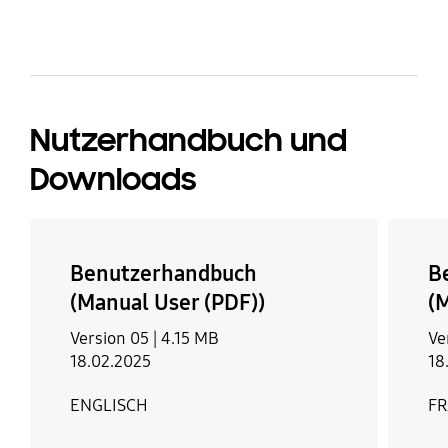
Nutzerhandbuch und
Downloads
Benutzerhandbuch
B
(Manual User (PDF))
(
Version 05 |
4.15 MB
Ve
18.02.2025
18
ENGLISCH
FR