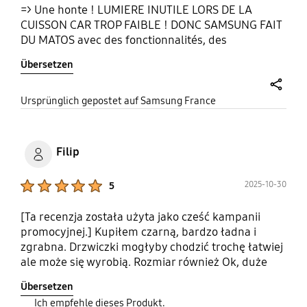
=> Une honte ! LUMIERE INUTILE LORS DE LA
CUISSON CAR TROP FAIBLE ! DONC SAMSUNG FAIT
DU MATOS avec des fonctionnalités, des
programmes mais dont on ne peut se servir faute
Übersetzen
de manuel approprié. C'est encore au client de
dénicher au petit bonheur la chance un pseudo-
manuel en ligne, qu'il faudra imprimer nous même
share
Ursprünglich gepostet auf Samsung France
(donc gaspillage d'encre et de feuilles). Ceci est
lamentable.
Filip
Product Ratings :
2025-10-30
5
[Ta recenzja została użyta jako cześć kampanii
promocyjnej.] Kupiłem czarną, bardzo ładna i
zgrabna. Drzwiczki mogłyby chodzić trochę łatwiej
ale może się wyrobią. Rozmiar również Ok, duże
talerze się mieszczą bez problemu.
Übersetzen
#promocjaSamsungMikrofalowa
Ich empfehle dieses Produkt.