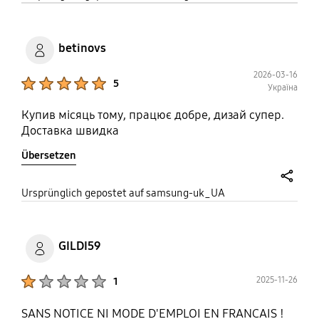
betinovs
2026-03-16
Product Ratings :
5
Україна
Купив місяць тому, працює добре, дизай супер.
Доставка швидка
Übersetzen
share
Ursprünglich gepostet auf samsung-uk_UA
GILDI59
Product Ratings :
2025-11-26
1
SANS NOTICE NI MODE D'EMPLOI EN FRANCAIS !