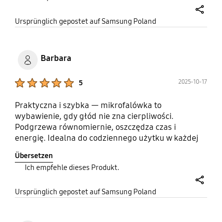
#opiniaZaBonwPromocji
share
Ursprünglich gepostet auf Samsung Poland
Barbara
Product Ratings :
2025-10-17
5
Praktyczna i szybka — mikrofalówka to
wybawienie, gdy głód nie zna cierpliwości.
Podgrzewa równomiernie, oszczędza czas i
energię. Idealna do codziennego użytku w każdej
kuchni. Bardzo polecam i pozdrawiam.
Übersetzen
#PromocjaSamsungMikrofalówka
Ich empfehle dieses Produkt.
#OpiniaZaBonwPromocji
share
Ursprünglich gepostet auf Samsung Poland