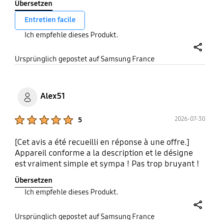
Übersetzen
Entretien facile
Ich empfehle dieses Produkt.
share
Ursprünglich gepostet auf Samsung France
Alex51
Product Ratings :
2026-07-30
5
[Cet avis a été recueilli en réponse à une offre.]
Appareil conforme a la description et le désigne
est vraiment simple et sympa ! Pas trop bruyant !
Übersetzen
Ich empfehle dieses Produkt.
share
Ursprünglich gepostet auf Samsung France