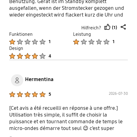
Benutzung. Gerät ist im Standby komplett
ausgefallen, wenn der Stromstecker gezogen und
wieder eingesteckt wird flackert kurz die Uhr und
es gibt kurz knisternden Geräusche, das war es
(1)
Hilfreich?
dann. Gemäss Lieferant kann nun die Reparatur
thumb
share
Funktionen
Leistung
bis zu 4 Wochen dauern.
up
Product Ratings :
Product Ratings :
1
1
Design
Product Ratings :
4
Hermentina
Product Ratings :
2026-07-30
5
[Cet avis a été recueilli en réponse à une offre.]
Utilisation très simple, il suffit de choisir la
puissance et en tournant commande de temps le
micro-ondes démarre tout seul 😉 c’est super
pratique