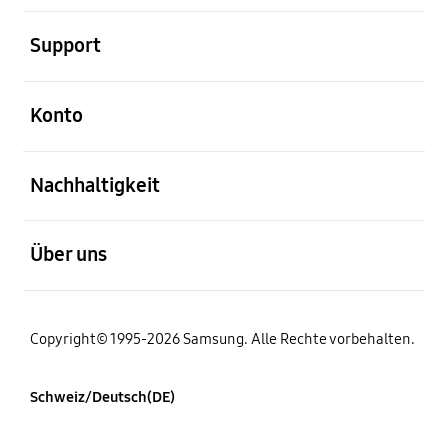
öffnen
Support
öffnen
Konto
öffnen
Nachhaltigkeit
öffnen
Über uns
Copyright© 1995-2026 Samsung. Alle Rechte vorbehalten.
Schweiz/Deutsch(DE)