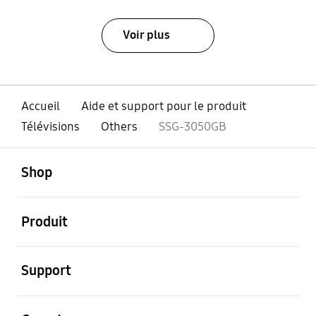
Voir plus
Accueil
Aide et support pour le produit
Télévisions
Others
SSG-3050GB
ouvert
Footer Navigation
Shop
ouvert
Produit
ouvert
Support
ouvert