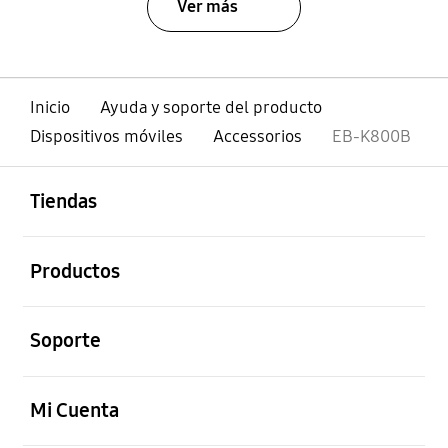
Ver más
Inicio
Ayuda y soporte del producto
Dispositivos móviles
Accessorios
EB-K800B
abierto
Footer Navigation
Tiendas
abierto
Productos
abierto
Soporte
abierto
Mi Cuenta
abierto