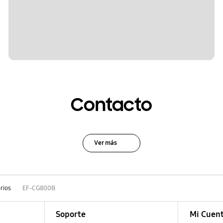
Contacto
Ver más
rios
EF-CG800B
Soporte
Mi Cuen