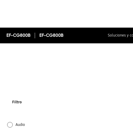
EF-CG800B
EF-CG800B
Soluciones y c
Filtro
Audio