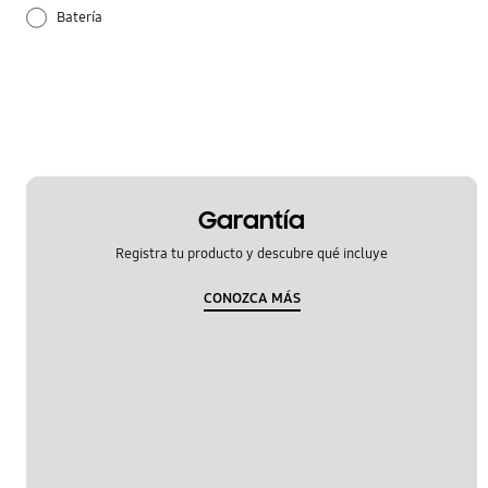
Batería
Configuración
Cómo se utiliza
Hardware
Llamada y Contactos
Garantía
Registra tu producto y descubre qué incluye
Multimedia
CONOZCA MÁS
Samsung Apps