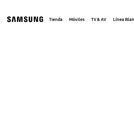
Skip
Skip
to
to
content
accessibility
help
Tienda
Móviles
TV & AV
Línea Bla