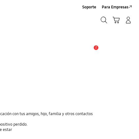
Soporte
Para Empresas
Búsqueda
Carrito
Iniciar sesión/Registrarse
Búsqueda
2
Alerta
cación con tus amigos, hijo, familia y otros contactos
positivo perdido.
ce estar