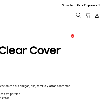
Soporte
Para Empresas
Búsqueda
Carrito
Iniciar sesión/Registrarse
Búsqueda
2
Alerta
 Clear Cover
cación con tus amigos, hijo, familia y otros contactos
positivo perdido.
ce estar