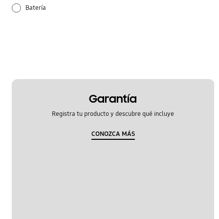
Batería
Configuración
Cómo se utiliza
Hardware
Llamada y Contactos
Garantía
Registra tu producto y descubre qué incluye
Multimedia
CONOZCA MÁS
Samsung Apps