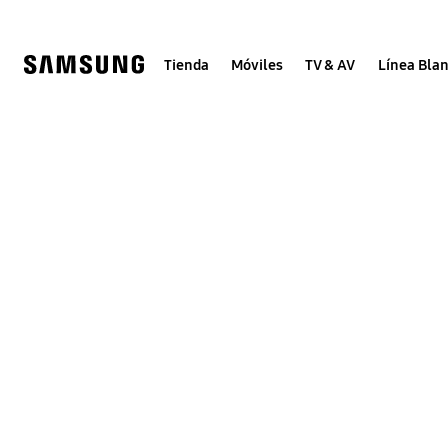
Skip
Skip
to
to
content
accessibility
help
Tienda
Móviles
TV & AV
Línea Bla