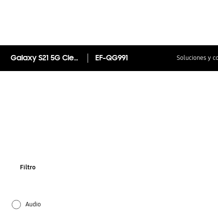
Galaxy S21 5G Clear Cover
EF-QG991
Soluciones y c
Filtro
Audio