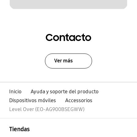
Contacto
Ver más
Inicio
Ayuda y soporte del producto
Dispositivos móviles
Accessorios
Level Over (EO-AG900BSEGWW)
abierto
Footer Navigation
Tiendas