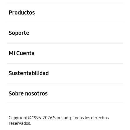
abierto
Productos
abierto
Soporte
abierto
Mi Cuenta
abierto
Sustentabilidad
abierto
Sobre nosotros
Copyright© 1995-2026 Samsung. Todos los derechos
reservados.