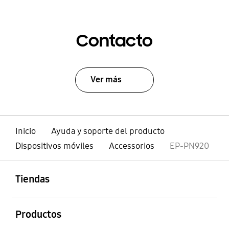
Contacto
Ver más
Inicio
Ayuda y soporte del producto
Dispositivos móviles
Accessorios
EP-PN920
abierto
Footer Navigation
Tiendas
abierto
Productos