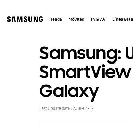
Skip
Skip
to
to
content
accessibility
help
Tienda
Móviles
TV & AV
Línea Bla
Samsung: 
SmartView 
Galaxy
Last Update date :
2018-04-17