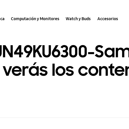
nca
Computación y Monitores
Watch y Buds
Accesorios
UN49KU6300-Sa
verás los conten