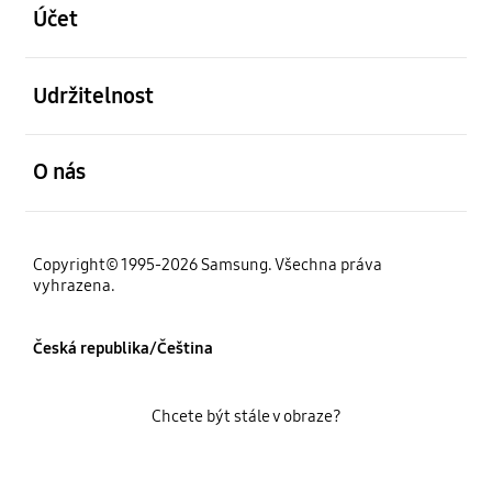
Účet
otevřené
Udržitelnost
otevřené
O nás
Copyright© 1995-2026 Samsung. Všechna práva
vyhrazena.
Česká republika/Čeština
Chcete být stále v obraze?