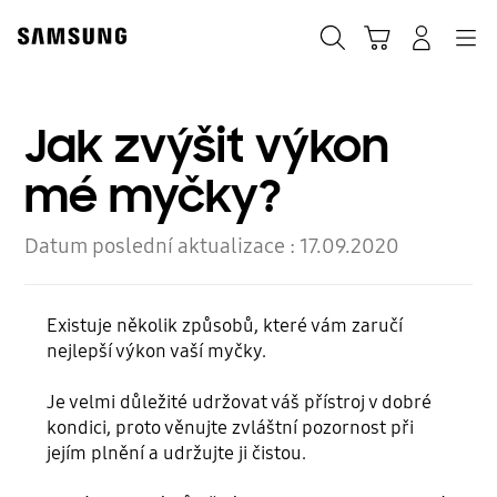
Skip
to
Hledat
Košík
Přihlásit
Navigation
content
Jak zvýšit výkon
mé myčky?
Datum poslední aktualizace :
17.09.2020
Existuje několik způsobů, které vám zaručí
nejlepší výkon vaší myčky.
Je velmi důležité udržovat váš přístroj v dobré
kondici, proto věnujte zvláštní pozornost při
jejím plnění a udržujte ji čistou.