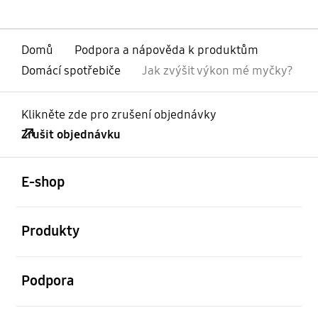
Domů
Podpora a nápověda k produktům
Domácí spotřebiče
Jak zvýšit výkon mé myčky?
Klikněte zde pro zrušení objednávky
Zrušit objednávku
otevřené
Footer Navigation
E-shop
otevřené
Produkty
otevřené
Podpora
otevřené