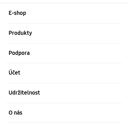
otevřené
Footer Navigation
E-shop
otevřené
Produkty
otevřené
Podpora
otevřené
Účet
otevřené
Udržitelnost
otevřené
O nás