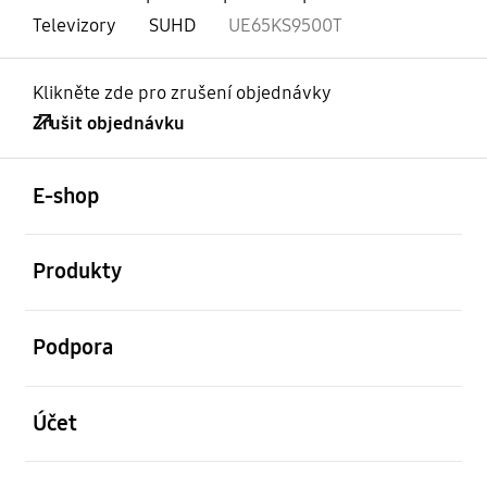
Televizory
SUHD
UE65KS9500T
Klikněte zde pro zrušení objednávky
Zrušit objednávku
otevřené
Footer Navigation
E-shop
otevřené
Produkty
otevřené
Podpora
otevřené
Účet
otevřené