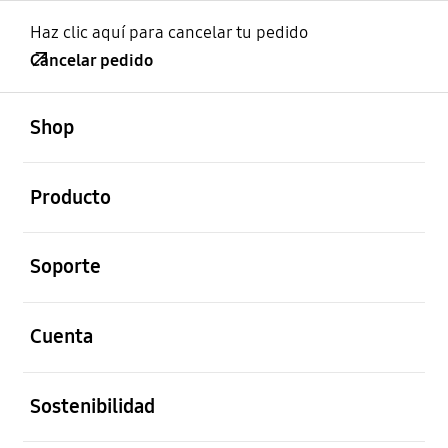
Haz clic aquí para cancelar tu pedido
Cancelar pedido
abierto
Footer Navigation
Shop
abierto
Producto
abierto
Soporte
abierto
Cuenta
abierto
Sostenibilidad
abierto