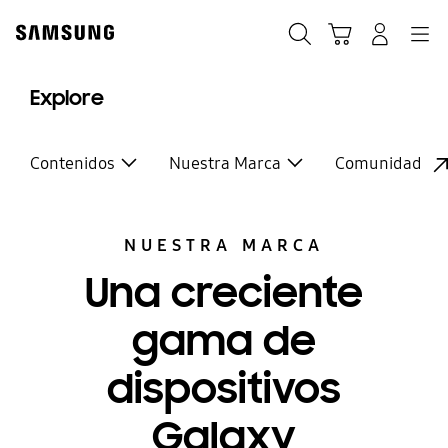
Skip
to
Buscar
Carrito
Navegación
Iniciar sesión
content
Explore
Contenidos
Nuestra Marca
Comunidad
NUESTRA MARCA
Una creciente
gama de
dispositivos
Galaxy