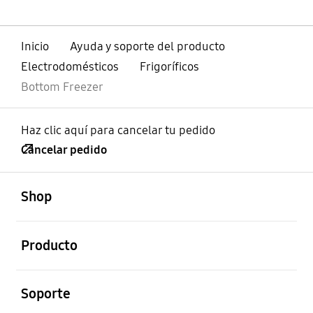
Inicio
Ayuda y soporte del producto
Electrodomésticos
Frigoríficos
Bottom Freezer
Haz clic aquí para cancelar tu pedido
Cancelar pedido
abierto
Footer Navigation
Shop
abierto
Producto
abierto
Soporte