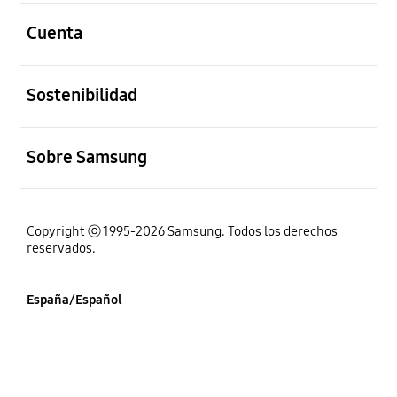
abierto
Cuenta
abierto
Sostenibilidad
abierto
Sobre Samsung
Copyright ⓒ 1995-2026 Samsung. Todos los derechos
reservados.
España/Español