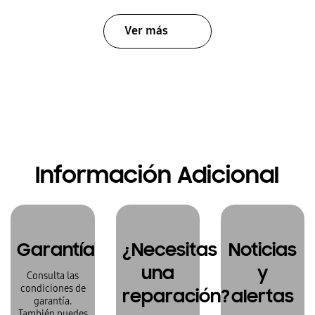
Ver más
Información Adicional
Garantía
¿Necesitas
Noticias
una
y
Consulta las
condiciones de
reparación?
alertas
garantía.
También puedes