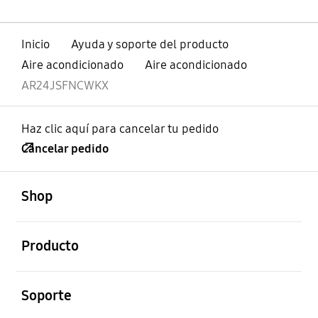
Inicio
Ayuda y soporte del producto
Aire acondicionado
Aire acondicionado
AR24JSFNCWKX
Haz clic aquí para cancelar tu pedido
Cancelar pedido
abierto
Footer Navigation
Shop
abierto
Producto
abierto
Soporte