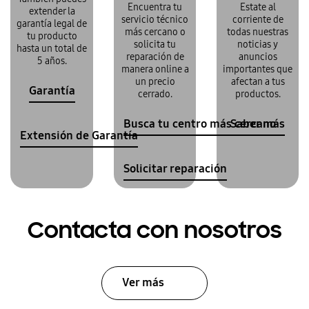
Encuentra tu
Estate al
extender la
servicio técnico
corriente de
garantía legal de
más cercano o
todas nuestras
tu producto
solicita tu
noticias y
hasta un total de
reparación de
anuncios
5 años.
manera online a
importantes que
un precio
afectan a tus
Garantía
cerrado.
productos.
Busca tu centro más cercano
Saber más
Extensión de Garantía
Solicitar reparación
Contacta con nosotros
Ver más