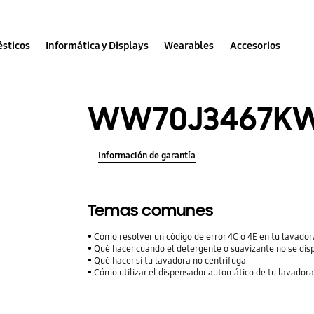
sticos
Informática y Displays
Wearables
Accesorios
WW70J3467K
Información de garantía
Temas comunes
Cómo resolver un código de error 4C o 4E en tu lavador
Qué hacer cuando el detergente o suavizante no se d
Qué hacer si tu lavadora no centrifuga
Cómo utilizar el dispensador automático de tu lavador