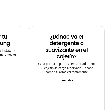
 tu
¿Dónde va el
sung
detergente o
suavizante en el
 instalar y
imera vez tu
cajetín?
Cada producto para hacer tu colada tiene
su cajetín de carga reservado. Conoce
cómo situarlos correctamente
Leer Más