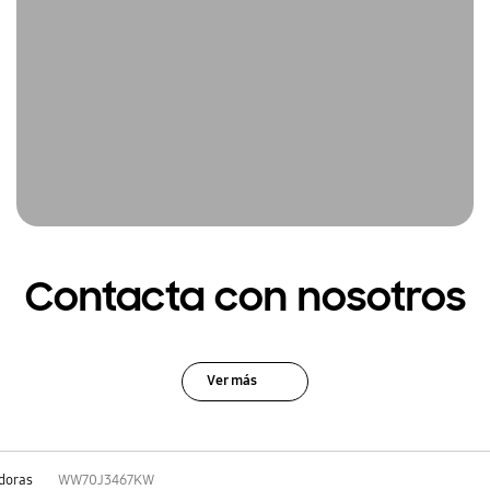
Contacta con nosotros
Ver más
doras
WW70J3467KW