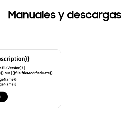
Manuales y descargas
escription}}
e.fileVersion}}
ze}} MB
{{file.fileModifiedDate}}
mes}}
uageName}}
uageName}}
r