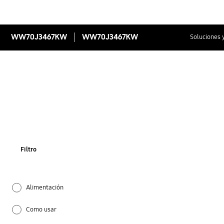
WW70J3467KW
WW70J3467KW
Soluciones 
Filtro
Alimentación
Como usar