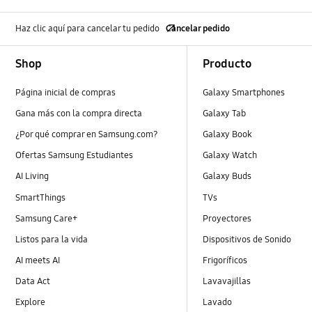
Haz clic aquí para cancelar tu pedido
Cancelar pedido
Footer Navigation
Shop
Producto
Página inicial de compras
Galaxy Smartphones
Gana más con la compra directa
Galaxy Tab
¿Por qué comprar en Samsung.com?
Galaxy Book
Ofertas Samsung Estudiantes
Galaxy Watch
AI Living
Galaxy Buds
SmartThings
TVs
Samsung Care+
Proyectores
Listos para la vida
Dispositivos de Sonido
AI meets AI
Frigoríficos
Data Act
Lavavajillas
Explore
Lavado