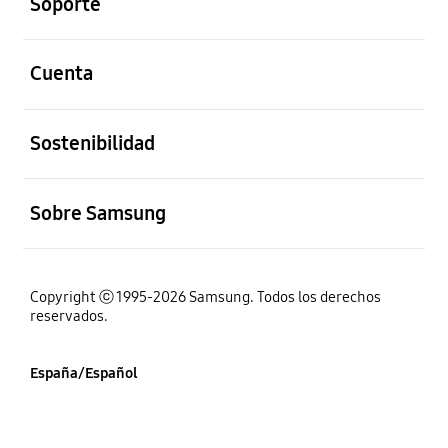
Soporte
abierto
Cuenta
abierto
Sostenibilidad
abierto
Sobre Samsung
Copyright ⓒ 1995-2026 Samsung. Todos los derechos
reservados.
España/Español