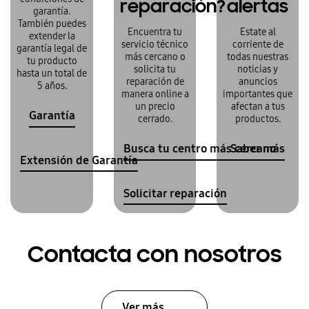
reparación?
alertas
garantía.
También puedes
Encuentra tu
Estate al
extender la
servicio técnico
corriente de
garantía legal de
más cercano o
todas nuestras
tu producto
solicita tu
noticias y
hasta un total de
reparación de
anuncios
5 años.
manera online a
importantes que
un precio
afectan a tus
Garantía
cerrado.
productos.
Busca tu centro más cercano
Saber más
Extensión de Garantía
Solicitar reparación
Contacta con nosotros
Ver más