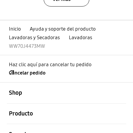
Inicio
Ayuda y soporte del producto
Lavadoras y Secadoras
Lavadoras
WW70J4473MW
Haz clic aquí para cancelar tu pedido
Cancelar pedido
abierto
Footer Navigation
Shop
abierto
Producto
abierto