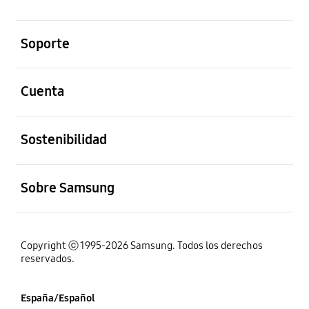
abierto
Soporte
abierto
Cuenta
abierto
Sostenibilidad
abierto
Sobre Samsung
Copyright ⓒ 1995-2026 Samsung. Todos los derechos
reservados.
España/Español