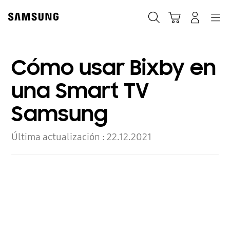
Skip
to
Buscar
Carrito
Navegación
Iniciar sesión
content
Cómo usar Bixby en
una Smart TV
Samsung
Última actualización :
22.12.2021