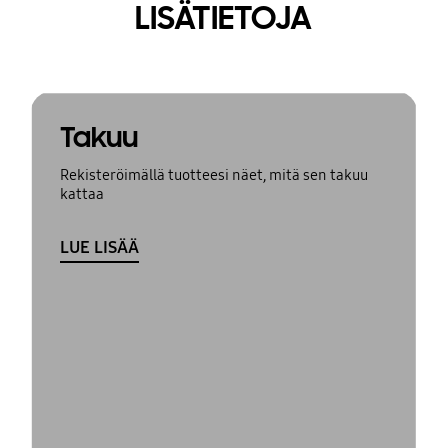
LISÄTIETOJA
Takuu
Rekisteröimällä tuotteesi näet, mitä sen takuu
kattaa
LUE LISÄÄ