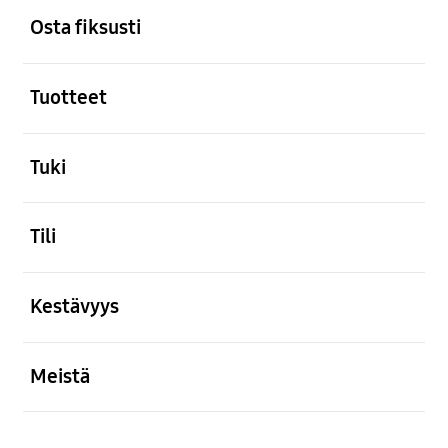
Osta fiksusti
Avata
Tuotteet
Avata
Tuki
Avata
Tili
Avata
Kestävyys
Avata
Meistä