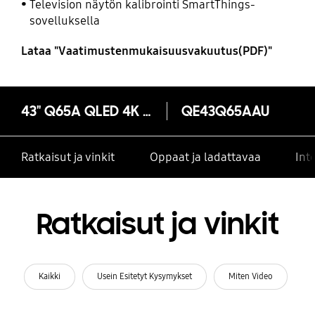
Television näytön kalibrointi SmartThings-
sovelluksella
Lataa "Vaatimustenmukaisuusvakuutus(PDF)"
43" Q65A QLED 4K Smart TV (2021)
QE43Q65AAU
Ratkaisut ja vinkit
Oppaat ja ladattavaa
Int
Ratkaisut ja vinkit
Kaikki
Usein Esitetyt Kysymykset
Miten Video