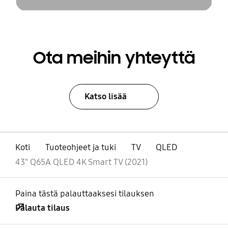
Ota meihin yhteyttä
Katso lisää
Koti
Tuoteohjeet ja tuki
TV
QLED
43" Q65A QLED 4K Smart TV (2021)
Paina tästä palauttaaksesi tilauksen
Palauta tilaus
Avata
Footer Navigation