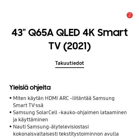
2
Hälytys
43" Q65A QLED 4K Smart
TV (2021)
Takuutiedot
Yleisiä ohjeita
Miten käytän HDMI ARC -liitäntää Samsung
Smart TV:ssä
Samsung SolarCell -kauko-ohjaimen lataaminen
ja käyttäminen
Nauti Samsung-älytelevisiostasi
kokonaisvaltaisesti tekstitystoiminnon avulla