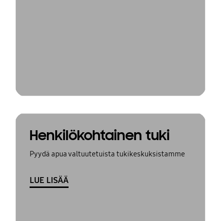
Henkilökohtainen tuki
Pyydä apua valtuutetuista tukikeskuksistamme
LUE LISÄÄ