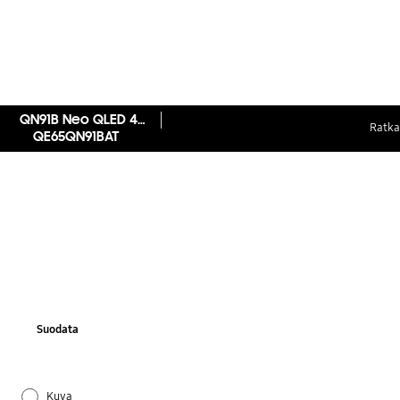
QN91B Neo QLED 4K Smart TV (2022)
Ratkai
QE65QN91BAT
Suodata
Kuva