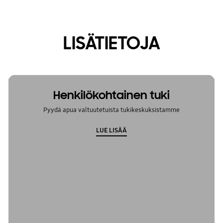
LISÄTIETOJA
Henkilökohtainen tuki
Pyydä apua valtuutetuista tukikeskuksistamme
LUE LISÄÄ