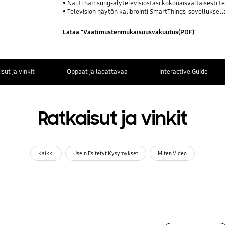
Nauti Samsung-älytelevisiostasi kokonaisvaltaisesti t
Television näytön kalibrointi SmartThings-sovelluksell
Lataa "Vaatimustenmukaisuusvakuutus(PDF)"
sut ja vinkit
Oppaat ja ladattavaa
Interactive Guide
Ratkaisut ja vinkit
Kaikki
Usein Esitetyt Kysymykset
Miten Video