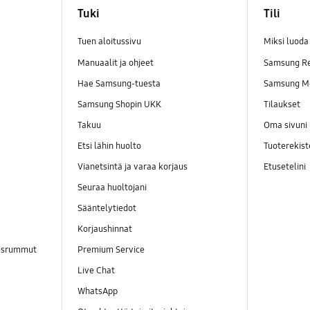
Tuki
Tili
Tuen aloitussivu
Miksi luod
Manuaalit ja ohjeet
Samsung R
Hae Samsung-tuesta
Samsung M
Samsung Shopin UKK
Tilaukset
Takuu
Oma sivuni
Etsi lähin huolto
Tuoterekist
Vianetsintä ja varaa korjaus
Etusetelini
Seuraa huoltojani
Sääntelytiedot
Korjaushinnat
ausrummut
Premium Service
Live Chat
WhatsApp