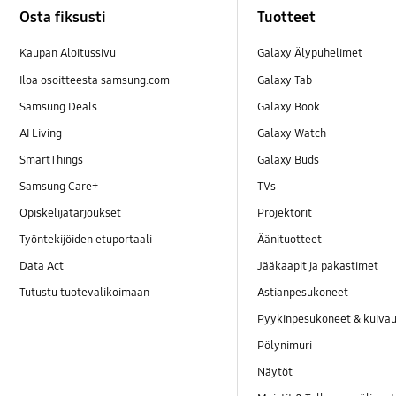
Osta fiksusti
Tuotteet
Kaupan Aloitussivu
Galaxy Älypuhelimet
Iloa osoitteesta samsung.com
Galaxy Tab
Samsung Deals
Galaxy Book
AI Living
Galaxy Watch
SmartThings
Galaxy Buds
Samsung Care+
TVs
Opiskelijatarjoukset
Projektorit
Työntekijöiden etuportaali
Äänituotteet
Data Act
Jääkaapit ja pakastimet
Tutustu tuotevalikoimaan
Astianpesukoneet
Pyykinpesukoneet & kuiv
Pölynimuri
Näytöt