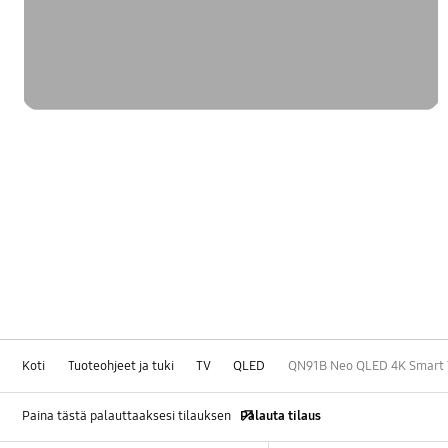
Koti
Tuoteohjeet ja tuki
TV
QLED
QN91B Neo QLED 4K Smart 
Paina tästä palauttaaksesi tilauksen
Palauta tilaus
Footer Navigation