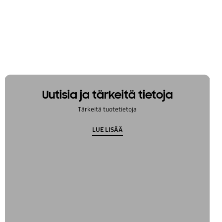
Uutisia ja tärkeitä tietoja
Tärkeitä tuotetietoja
LUE LISÄÄ