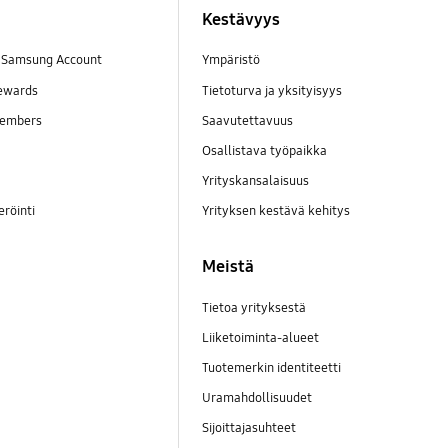
Kestävyys
a Samsung Account
Ympäristö
ewards
Tietoturva ja yksityisyys
embers
Saavutettavuus
Osallistava työpaikka
Yrityskansalaisuus
eröinti
Yrityksen kestävä kehitys
Meistä
Tietoa yrityksestä
Liiketoiminta-alueet
Tuotemerkin identiteetti
Uramahdollisuudet
Sijoittajasuhteet