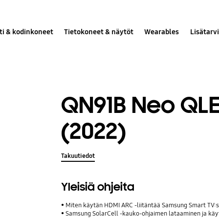
ti & kodinkoneet
Tietokoneet & näytöt
Wearables
Lisätarv
QN91B Neo QLE
(2022)
Takuutiedot
Yleisiä ohjeita
Miten käytän HDMI ARC -liitäntää Samsung Smart TV:
Samsung SolarCell -kauko-ohjaimen lataaminen ja kä