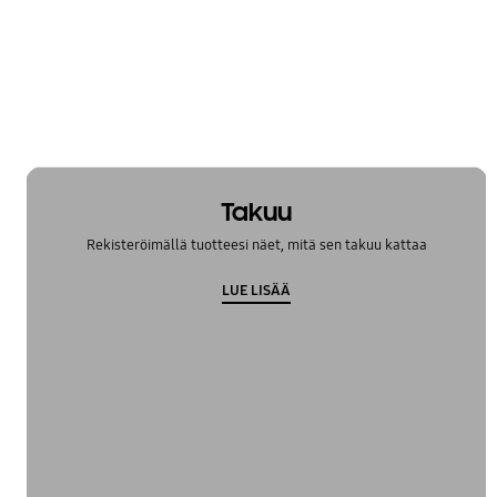
Takuu
Rekisteröimällä tuotteesi näet, mitä sen takuu kattaa
LUE LISÄÄ