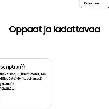
Katso lisää
Oppaat ja ladattavaa
escription}}
.fileVersion}}
{{file.fileSize}} MB
odifiedDate}}
{{file.osNames}}
uageName}}
uageName}}