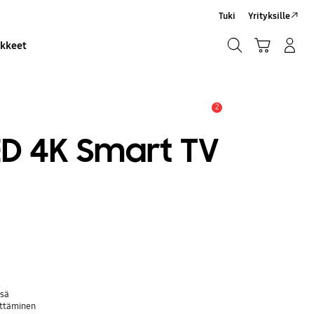
Tuki
Yrityksille
Haku
Ostoskori
Kirjaudu sisään/Rekisteröidy
ikkeet
Haku
2
Hälytys
D 4K Smart TV
ssä
yttäminen