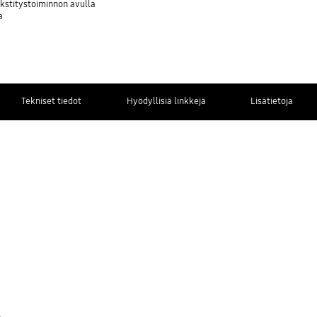
ekstitystoiminnon avulla
a
Tekniset tiedot
Hyödyllisiä linkkejä
Lisätietoja
OTA
YHTEYTTÄ