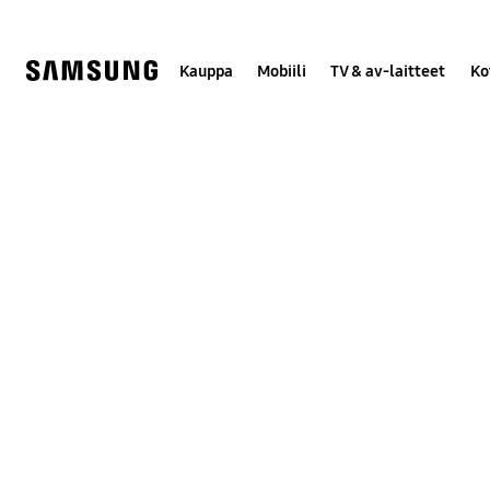
Skip
to
content
Kauppa
Mobiili
TV & av-laitteet
Ko