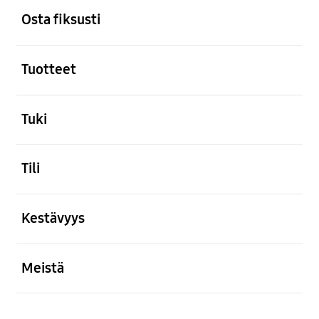
Osta fiksusti
Avata
Tuotteet
Avata
Tuki
Avata
Tili
Avata
Kestävyys
Avata
Meistä