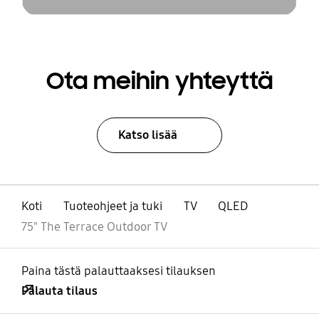
Ota meihin yhteyttä
Katso lisää
Koti
Tuoteohjeet ja tuki
TV
QLED
75" The Terrace Outdoor TV
Paina tästä palauttaaksesi tilauksen
Palauta tilaus
Avata
Footer Navigation