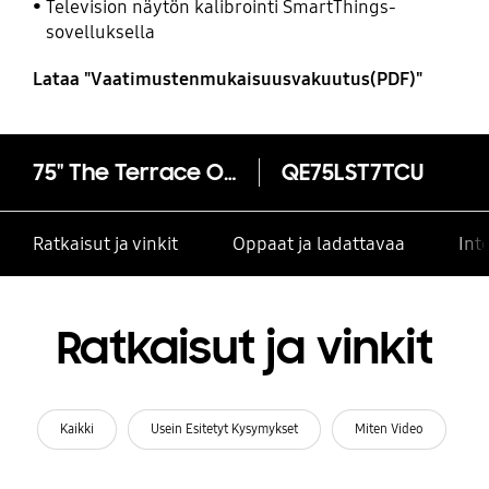
Television näytön kalibrointi SmartThings-
sovelluksella
Lataa "Vaatimustenmukaisuusvakuutus(PDF)"
75" The Terrace Outdoor TV
QE75LST7TCU
Ratkaisut ja vinkit
Oppaat ja ladattavaa
Int
Ratkaisut ja vinkit
Kaikki
Usein Esitetyt Kysymykset
Miten Video