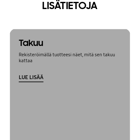
LISÄTIETOJA
Takuu
Rekisteröimällä tuotteesi näet, mitä sen takuu
kattaa
LUE LISÄÄ