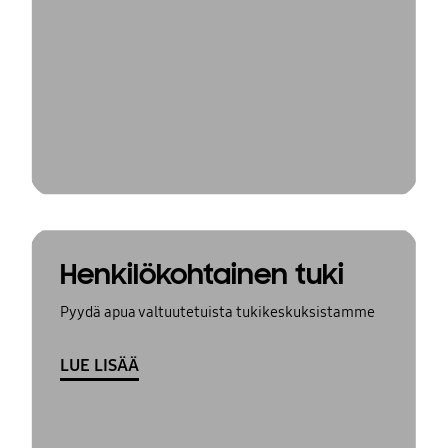
Henkilökohtainen tuki
Pyydä apua valtuutetuista tukikeskuksistamme
LUE LISÄÄ