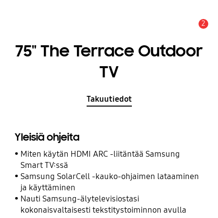
2
Hälytys
75" The Terrace Outdoor
TV
Takuutiedot
Yleisiä ohjeita
Miten käytän HDMI ARC -liitäntää Samsung
Smart TV:ssä
Samsung SolarCell -kauko-ohjaimen lataaminen
ja käyttäminen
Nauti Samsung-älytelevisiostasi
kokonaisvaltaisesti tekstitystoiminnon avulla