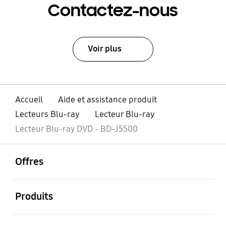
Contactez-nous
Voir plus
Accueil
Aide et assistance produit
Lecteurs Blu-ray
Lecteur Blu-ray
Lecteur Blu-ray DVD - BD-J5500
ouvrir
Footer Navigation
Offres
ouvrir
Produits
ouvrir