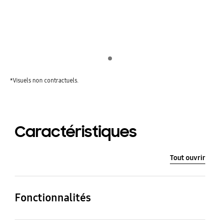
Indicator 1
*Visuels non contractuels.
Caractéristiques
Tout ouvrir
Fonctionnalités
Couleur
Type