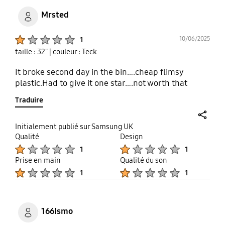
Mrsted
Product Ratings :
10/06/2025
1
taille : 32"
| couleur : Teck
It broke second day in the bin….cheap flimsy
plastic.Had to give it one star….not worth that
Traduire
share
Initialement publié sur Samsung UK
Qualité
Design
Product Ratings :
Product Ratings :
1
1
Prise en main
Qualité du son
Product Ratings :
Product Ratings :
1
1
166Ismo