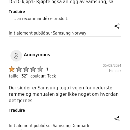
10/10 kjøp✨ Kjøpte også anlegg av Samsung, så
bra at naboene skrøt av det😉
Traduire
J'ai recommandé ce produit.
share
Initialement publié sur Samsung Norway
Anonymous
06/08/2024
Product Ratings :
1
Holbæk
taille : 32"
| couleur : Teck
Der sidder er Samsung logo i vejen for nederste
ramme og manualen siger ikke noget om hvordan
det fjernes
Traduire
share
Initialement publié sur Samsung Denmark