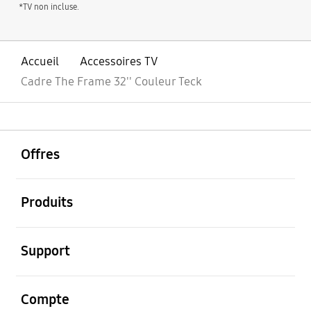
*TV non incluse.
Accueil
Accessoires TV
Cadre The Frame 32'' Couleur Teck
ouvrir
Footer Navigation
Offres
ouvrir
Produits
ouvrir
Support
ouvrir
Compte