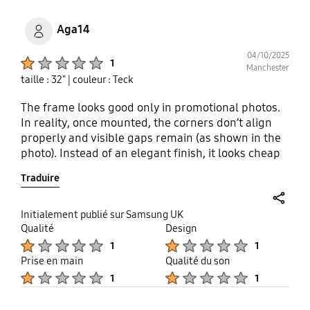
Aga14
04/10/2025
Product Ratings :
1
Manchester
taille : 32"
| couleur : Teck
The frame looks good only in promotional photos.
In reality, once mounted, the corners don’t align
properly and visible gaps remain (as shown in the
photo). Instead of an elegant finish, it looks cheap
and poorly made. Considering the price, I expected
Traduire
much better quality. not recommended – Very poor
frame quality better to keep the TV without the
frame than invest in this accessory.
share
Initialement publié sur Samsung UK
Qualité
Design
Product Ratings :
Product Ratings :
1
1
Prise en main
Qualité du son
Product Ratings :
Product Ratings :
1
1