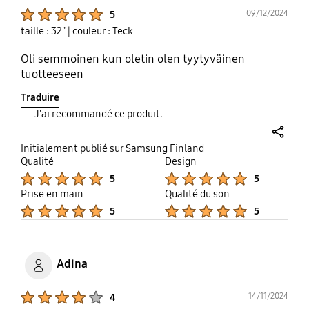
Product Ratings :
09/12/2024
5
taille : 32"
| couleur : Teck
Oli semmoinen kun oletin olen tyytyväinen
tuotteeseen
Traduire
J'ai recommandé ce produit.
share
Initialement publié sur Samsung Finland
Qualité
Design
Product Ratings :
Product Ratings :
5
5
Prise en main
Qualité du son
Product Ratings :
Product Ratings :
5
5
Adina
Product Ratings :
14/11/2024
4