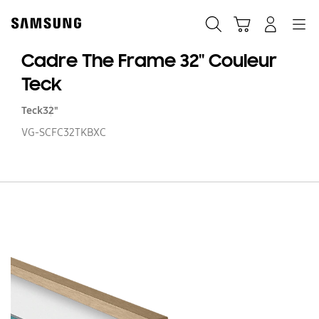
Skip
to
Recherche
Panier
Navigation
Se connecter
content
Cadre The Frame 32'' Couleur
Teck
Teck
32"
VG-SCFC32TKBXC
C
T
F
32'
Co