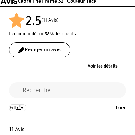
Avis
Cadre The Frame 32'' Couleur Teck
2.5
(11 Avis)
Recommandé par
38
% des clients.
Rédiger un avis
Voir les détails
Filtres
Trier
11
Avis