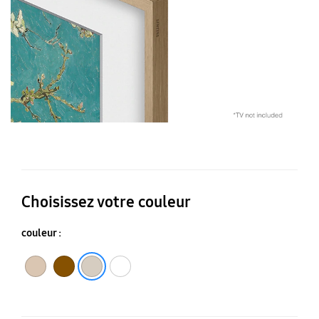
Te
Choisissez votre couleur
couleur :
Noyer
Teck
Blanc
Métal doré