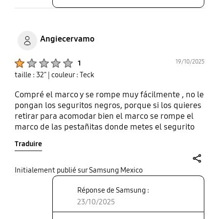
Angiecervamo
Product Ratings :
19/10/2025
1
taille : 32"
| couleur : Teck
Compré el marco y se rompe muy fácilmente , no le
pongan los seguritos negros, porque si los quieres
retirar para acomodar bien el marco se rompe el
marco de las pestañitas donde metes el segurito
negro , está muy caro para ser tan frágil. Se ve muy
Traduire
bonito puesto el marco y por lo menos son
magnéticas las partes pero para mí no valió la
pena el gasto
share
Initialement publié sur Samsung Mexico
Réponse de Samsung :
23/10/2025