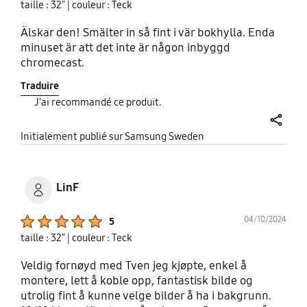
taille : 32"
| couleur : Teck
Älskar den! Smälter in så fint i vär bokhylla. Enda
minuset är att det inte är någon inbyggd
chromecast.
Traduire
J'ai recommandé ce produit.
share
Initialement publié sur Samsung Sweden
LinF
Product Ratings :
04/10/2024
5
taille : 32"
| couleur : Teck
Veldig fornøyd med Tven jeg kjøpte, enkel å
montere, lett å koble opp, fantastisk bilde og
utrolig fint å kunne velge bilder å ha i bakgrunn.