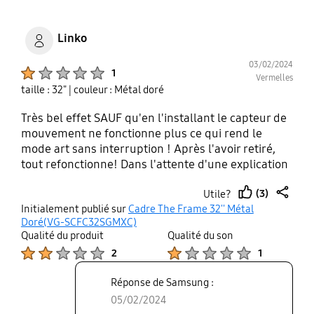
Linko
03/02/2024
Product Ratings :
1
Vermelles
taille : 32"
| couleur : Métal doré
Très bel effet SAUF qu'en l'installant le capteur de
mouvement ne fonctionne plus ce qui rend le
mode art sans interruption ! Après l'avoir retiré,
tout refonctionne! Dans l'attente d'une explication
...
(3)
Utile?
thumb
share
Initialement publié sur
Cadre The Frame 32'' Métal
up
Doré(VG-SCFC32SGMXC)
Qualité du produit
Qualité du son
Product Ratings :
Product Ratings :
2
1
Réponse de Samsung :
05/02/2024