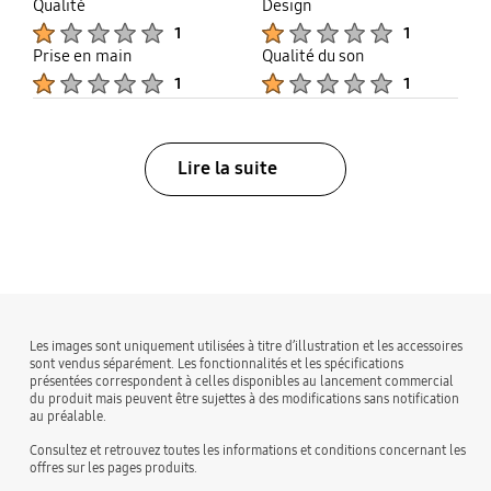
Qualité
Design
Product Ratings :
Product Ratings :
1
1
Prise en main
Qualité du son
Product Ratings :
Product Ratings :
1
1
Lire la suite
bazaarvoice Certification Label
Les images sont uniquement utilisées à titre d’illustration et les accessoires
sont vendus séparément. Les fonctionnalités et les spécifications
présentées correspondent à celles disponibles au lancement commercial
du produit mais peuvent être sujettes à des modifications sans notification
au préalable.
Consultez et retrouvez toutes les informations et conditions concernant les
offres sur les pages produits.