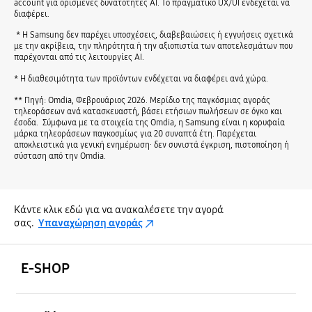
account για ορισμένες δυνατότητες AI. Το πραγματικό UX/UI ενδέχεται να
διαφέρει.
* Η Samsung δεν παρέχει υποσχέσεις, διαβεβαιώσεις ή εγγυήσεις σχετικά
με την ακρίβεια, την πληρότητα ή την αξιοπιστία των αποτελεσμάτων που
παρέχονται από τις λειτουργίες AI.
* Η διαθεσιμότητα των προϊόντων ενδέχεται να διαφέρει ανά χώρα.
** Πηγή: Omdia, Φεβρουάριος 2026. Μερίδιο της παγκόσμιας αγοράς
τηλεοράσεων ανά κατασκευαστή, βάσει ετήσιων πωλήσεων σε όγκο και
έσοδα. Σύμφωνα με τα στοιχεία της Omdia, η Samsung είναι η κορυφαία
μάρκα τηλεοράσεων παγκοσμίως για 20 συναπτά έτη. Παρέχεται
αποκλειστικά για γενική ενημέρωση· δεν συνιστά έγκριση, πιστοποίηση ή
σύσταση από την Omdia.
Κάντε κλικ εδώ για να ανακαλέσετε την αγορά
σας.
Υπαναχώρηση αγοράς
Ανοίξτε
Footer Navigation
E-SHOP
Ανοίξτε