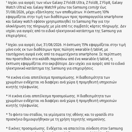
¹ Ισχύει για αγορές των νέων Galaxy Z Fold8 Ultra, Z Fold8, Z Flip8, Galaxy
Watch Ultra2 και Galaxy Watch9 μέσω του Samsung.com/gr έως
31/08/2026, μέχρι εξάντλησης των αποθεμάτων. Η έκπτωση 10%
εφαρμόζεται στην τιμή των διαθέσιμων προς προπαραγγελία smartphone
και Galaxy watch εφόσον χρησιμοποιηθεί το Samsung Pay για την
ολοκλήρωση της πληρωμής με μία από τις συμβατές κάρτες πληρωμής. Δεν
ισχύει για αγορές από το ειδικό ηλεκτρονικό κατάστημα της Samsung για
επιχειρήσεις.
² Ισχύει για αγορές έως 31/08/2026. Η έκπτωση 15% εφαρμόζεται στην τιμή
μόνο ενός εκ των διαθέσιμων προς πώληση wearable ή tablet, με
ταυτόχρονη αγορά ενός από τα συμμετέχοντα smartphone. Σε περίπτωση
που προστεθούν στο καλάθι παραπάνω από ένα wearable ή tablet, η
έκπτωση εφαρμόζεται στο ακριβότερο. Δεν ισχύει για αγορές από το ειδικό
ηλεκτρονικό κατάστημα της Samsung για επιχειρήσεις.
*Η εικόνα είναι αποτέλεσμα προσομοίωσης. Η διαθεσιμότητα των
χρωμάτων ενδέχεται να διαφέρει ανά χώρα ή προμηθευτή υπηρεσιών
κινητής τηλεφωνίας.
* Η εικόνα είναι αποτέλεσμα προσομοίωσης. Η διαθεσιμότητα των
χρωμάτων ενδέχεται να διαφέρει ανά χώρα ή προμηθευτή υπηρεσιών
κινητής τηλεφωνίας.
* Το φόντο του σταδίου, τα γεμίσματα της οθόνης και το γρασίδι στο
προσκήνιο δημιουργήθηκαν με τη χρήση τεχνητής νοημοσύνης.
* Eικόνες προσομοίωσης. Ενδέχεται να απαιτείται σύνδεση στον Samsung