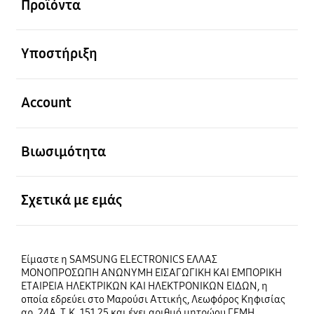
Προϊόντα
Ανοίξτε
Υποστήριξη
Ανοίξτε
Account
Ανοίξτε
Βιωσιμότητα
Ανοίξτε
Σχετικά με εμάς
Είμαστε η SAMSUNG ELECTRONICS ΕΛΛΑΣ
ΜΟΝΟΠΡΟΣΩΠΗ ΑΝΩΝΥΜΗ ΕΙΣΑΓΩΓΙΚΗ ΚΑΙ ΕΜΠΟΡΙΚΗ
ΕΤΑΙΡΕΙΑ ΗΛΕΚΤΡΙΚΩΝ ΚΑΙ ΗΛΕΚΤΡΟΝΙΚΩΝ ΕΙΔΩΝ, η
οποία εδρεύει στο Μαρούσι Αττικής, Λεωφόρος Κηφισίας
αρ. 24Α, Τ.Κ. 151 25 και έχει αριθμό μητρώου ΓΕΜΗ