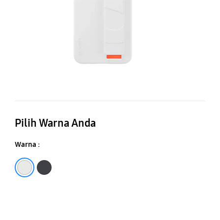
Pilih Warna Anda
Warna :
White
Black