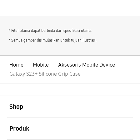
* Fitur utama dapat berbeda dari spesifikasi utama.
* Semua gambar disimulasikan untuk tujuan ilustrasi.
Home
Mobile
Aksesoris Mobile Device
Galaxy S23+ Silicone Grip Case
Buka
Footer Navigation
Shop
Buka
Produk
Buka