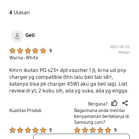
4
Ulasan
Gell
2023-04-03
Product Ratings :
5
Medan
Warna : White
Kmrn ikutan PO s23+ dpt voucher 1 jt, krna ud pny
charger yg compatible (thn lalu beli tab s8+,
katanya bisa pk charger 45W) aku ga beli lagi. Liat
review di yt, 2 kubu sih, ada yg suka, ada yg engga.
Trakhir aku beli 2 warna dan stlh aku pakai bbrp
Berguna?
minggu, i love it. Ga pintar ngejelasin si, tp cocok
thumb
share
Kualitas Produk
Bagaimana anda menilai
aja sm aku n the case itself feels nice and chic. Tapi
up
kenyamanan berbelanja di
kalau ngeluarin duit sendiri utk beli case stgh juta
Samsung.com?
si ogah ya.
Product Ratings :
Product Ratings :
5
5