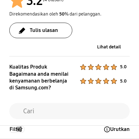
3.2
Direkomendasikan oleh
50
% dari pelanggan.
Setelah
Tulis ulasan
Lihat detail
Kualitas Produk
Product Ratings :
5.0
Bagaimana anda menilai
kenyamanan berbelanja
Product Ratings :
5.0
di Samsung.com?
Filter
Urutkan
Open Tooltip Layer