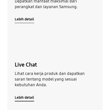
Dapatkan manfaat maksimal dari
perangkat dan layanan Samsung.
Lebih detail
Lebih detail
Live Chat
Lihat cara kerja produk dan dapatkan
saran tentang model yang sesuai
kebutuhan Anda.
Lebih detail