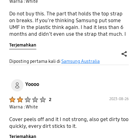
Warna : White
Do not buy this. The part that holds the top strap
on breaks. If you're thinking Samsung put some
UMF in the plastic think again. I had it less than 6
months and didn't even use the strap that much. I
reached out to them on Twitter to see if I could get
Terjemahkan
a replacement but I am not holding my breath. Do
not buy this.
share
Diposting pertama kali di
Samsung Australia
Yoooo
Product Ratings :
2023-08-26
2
Warna : White
Cover peels off and it I not strong, also get dirty too
quickly, every dirt sticks to it.
Terjemahkan