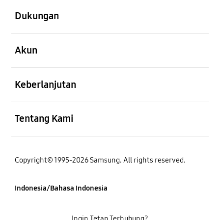
Dukungan
Buka
Akun
Buka
Keberlanjutan
Buka
Tentang Kami
Copyright© 1995-2026 Samsung. All rights reserved.
Indonesia/Bahasa Indonesia
Ingin Tetap Terhubung?