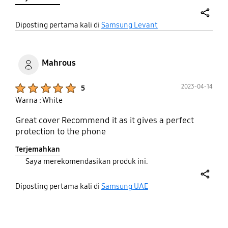
share
Diposting pertama kali di
Samsung Levant
Mahrous
Product Ratings :
2023-04-14
5
Warna : White
Great cover Recommend it as it gives a perfect
protection to the phone
Terjemahkan
Saya merekomendasikan produk ini.
share
Diposting pertama kali di
Samsung UAE
bazaarvoice Certification Label