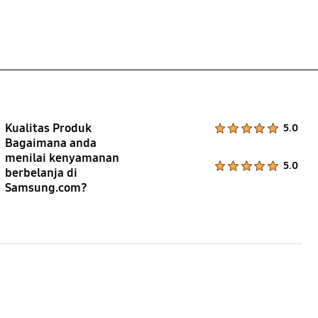
Kualitas Produk
Product Ratings :
5.0
Bagaimana anda
menilai kenyamanan
Product Ratings :
5.0
berbelanja di
Samsung.com?