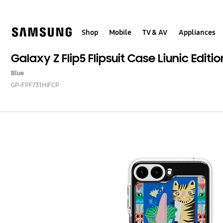
Skip
to
content
Shop
Mobile
TV & AV
Appliances
Galaxy Z Flip5 Flipsuit Case Liunic Editio
Blue
GP-FPF731HIFCP