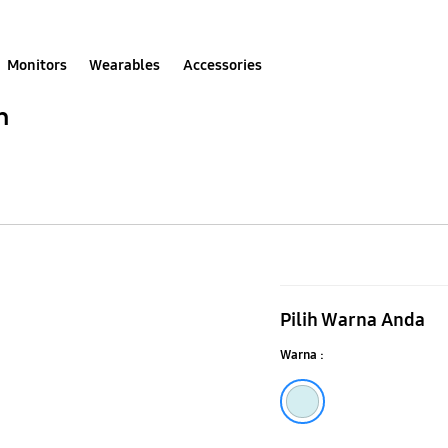
Monitors
Wearables
Accessories
n
Galaxy
Z
Pilih Warna Anda
Flip5
Warna :
Flipsuit
Case
Blue
Liunic