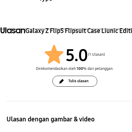
Haainc Galaxy Z Flip5 Flipsuit Case
+ Card Liunic
Ulasan
Galaxy Z Flip5 Flipsuit Case Liunic Edit
5.0
(1 Ulasan)
Direkomendasikan oleh
100
% dari pelanggan.
Tulis ulasan
Ulasan dengan gambar & video