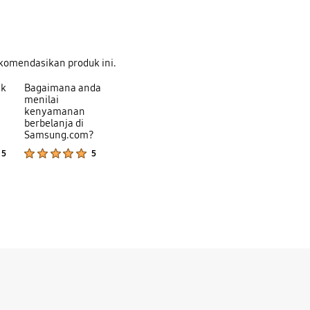
komendasikan produk ini.
uk
Bagaimana anda
menilai
kenyamanan
berbelanja di
Samsung.com?
Product Ratings :
Product Ratings :
5
5