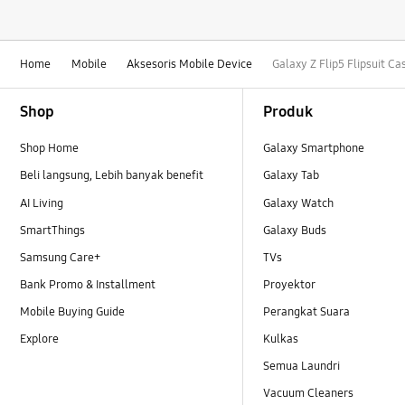
Home
Mobile
Aksesoris Mobile Device
Galaxy Z Flip5 Flipsuit Ca
Footer Navigation
Shop
Produk
Shop Home
Galaxy Smartphone
Beli langsung, Lebih banyak benefit
Galaxy Tab
AI Living
Galaxy Watch
SmartThings
Galaxy Buds
Samsung Care+
TVs
Bank Promo & Installment
Proyektor
Mobile Buying Guide
Perangkat Suara
Explore
Kulkas
Semua Laundri
Vacuum Cleaners