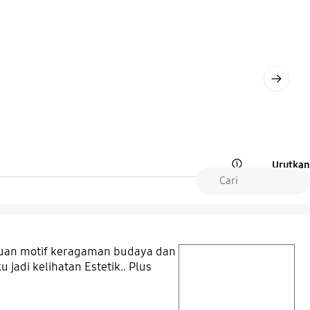
Next
Urutkan
Open Tooltip Layer
aduan motif keragaman budaya dan
play video
 jadi kelihatan Estetik.. Plus
Layer popup open