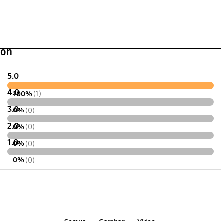
ion
5.0
4.0
100%
(1)
3.0
0%
(0)
2.0
0%
(0)
1.0
0%
(0)
0%
(0)