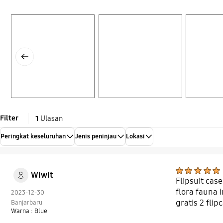
Layer popup open
Layer popup open
Layer popup open
Previous
Filter
1
Ulasan
Peringkat keseluruhan
Jenis peninjau
Lokasi
Wiwit
Flipsuit ca
flora fauna 
2023-12-30
gratis 2 fli
Banjarbaru
Warna : Blue