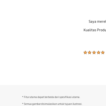
Saya mere
Kualitas Prod
bazaarvoice Certification Label
* Fitur utama dapat berbeda dari spesifikasi utama.
* Semua gambar disimulasikan untuk tujuan ilustrasi.