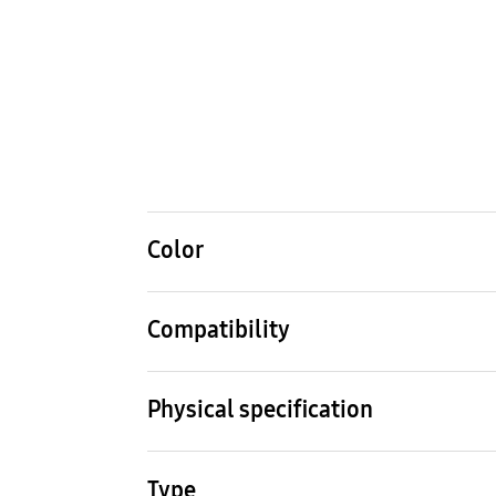
Color
Blue
Compatibility
Compatible Models
Galaxy Z Flip5
Physical specification
Dimension (WxHxD)
Weig
84 x 175 x 12 mm
40 g
Type