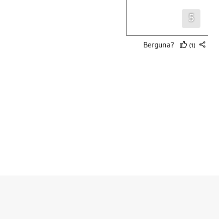
5
Berguna?
(1)
thumb
share
up