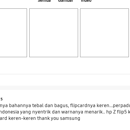
Semua
Gambar
Video
Layer popup open
Layer popup open
Product Ratings :
5
senya bahannya tebal dan bagus, flipcardnya keren...perp
indonesia yang nyentrik dan warnanya menarik.. hp Z flip5 ku
pcard keren-keren thank you samsung