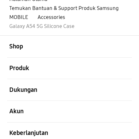
Temukan Bantuan & Support Produk Samsung
MOBILE
Accessories
Galaxy A54 5G Silicone Case
Buka
Footer Navigation
Shop
Buka
Produk
Buka
Dukungan
Buka
Akun
Buka
Keberlanjutan