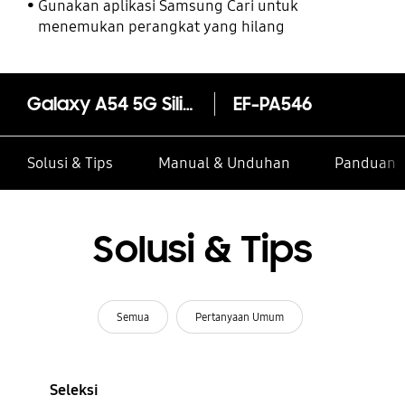
Gunakan aplikasi Samsung Cari untuk
menemukan perangkat yang hilang
Galaxy A54 5G Silicone Case
EF-PA546
Solusi & Tips
Manual & Unduhan
Panduan I
Solusi & Tips
Semua
Pertanyaan Umum
Seleksi