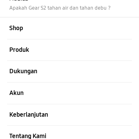
Apakah Gear S2 tahan air dan tahan debu ?
Buka
Footer Navigation
Shop
Buka
Produk
Buka
Dukungan
Buka
Akun
Buka
Keberlanjutan
Buka
Tentang Kami