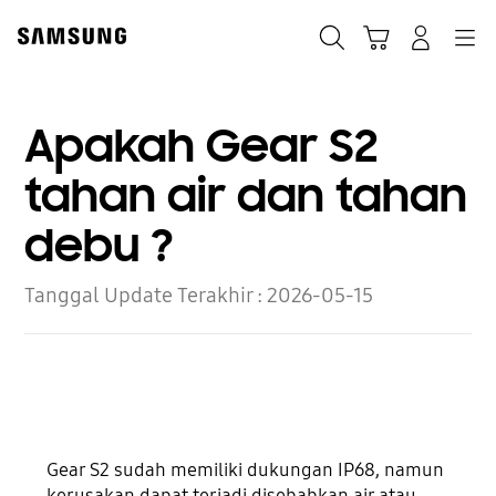
Skip
to
Cari
Troli
Login
Navigation
content
Apakah Gear S2
tahan air dan tahan
debu ?
Tanggal Update Terakhir :
2026-05-15
Gear S2 sudah memiliki dukungan IP68, namun
kerusakan dapat terjadi disebabkan air atau