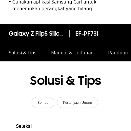
Gunakan aplikasi Samsung Cari untuk
menemukan perangkat yang hilang
Galaxy Z Flip5 Silicone Case with Ring
EF-PF731
Solusi & Tips
Manual & Unduhan
Panduan I
Solusi & Tips
Semua
Pertanyaan Umum
Seleksi