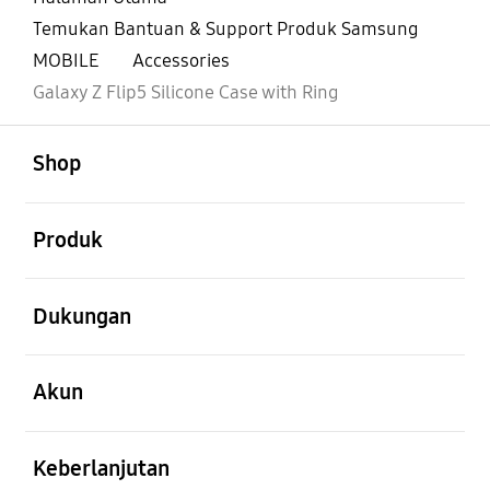
Temukan Bantuan & Support Produk Samsung
MOBILE
Accessories
Galaxy Z Flip5 Silicone Case with Ring
Buka
Footer Navigation
Shop
Buka
Produk
Buka
Dukungan
Buka
Akun
Buka
Keberlanjutan