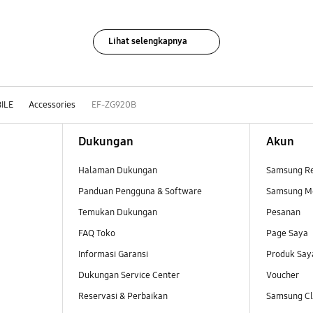
Lihat selengkapnya
ILE
Accessories
EF-ZG920B
Dukungan
Akun
Halaman Dukungan
Samsung R
Panduan Pengguna & Software
Samsung M
Temukan Dukungan
Pesanan
FAQ Toko
Page Saya
Informasi Garansi
Produk Say
Dukungan Service Center
Voucher
Reservasi & Perbaikan
Samsung Clu