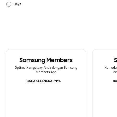
Daya
Lainnya
Multimedia
Pengaturan
Perangkat Keras
Samsung Members
Samsung Apps
Optimalkan galaxy Anda dengan Samsung
Kemuda
Members App
de
BACA SELENGKAPNYA
BA