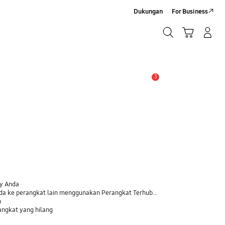
Dukungan
For Business
Cari
Troli
Login/Sign-Up
Cari
3
Pemberitahuan
xy Anda
 ke perangkat lain menggunakan Perangkat Terhubung
n
ngkat yang hilang