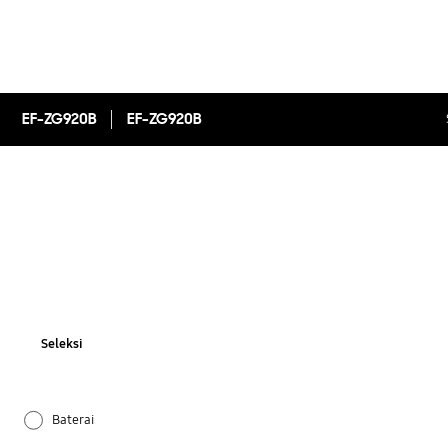
EF-ZG920B
EF-ZG920B
Seleksi
Baterai