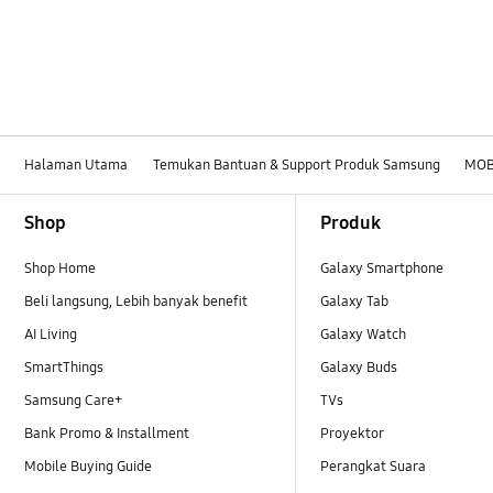
Halaman Utama
Temukan Bantuan & Support Produk Samsung
MOB
Footer Navigation
Shop
Produk
Shop Home
Galaxy Smartphone
Beli langsung, Lebih banyak benefit
Galaxy Tab
AI Living
Galaxy Watch
SmartThings
Galaxy Buds
Samsung Care+
TVs
Bank Promo & Installment
Proyektor
Mobile Buying Guide
Perangkat Suara