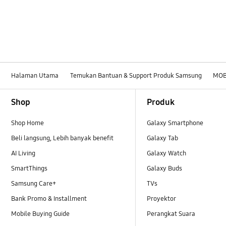
Halaman Utama
Temukan Bantuan & Support Produk Samsung
MOB
Footer Navigation
Shop
Produk
Shop Home
Galaxy Smartphone
Beli langsung, Lebih banyak benefit
Galaxy Tab
AI Living
Galaxy Watch
SmartThings
Galaxy Buds
Samsung Care+
TVs
Bank Promo & Installment
Proyektor
Mobile Buying Guide
Perangkat Suara