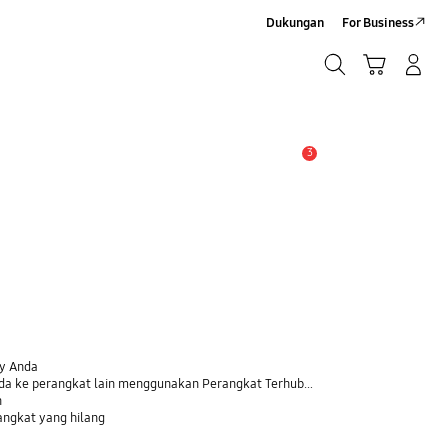
Dukungan
For Business
Cari
Troli
Login/Sign-Up
Cari
3
Pemberitahuan
xy Anda
 ke perangkat lain menggunakan Perangkat Terhubung
n
ngkat yang hilang