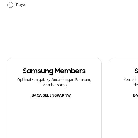
Daya
Lainnya
Multimedia
Pengaturan
Perangkat Keras
Samsung Members
Samsung Apps
Optimalkan galaxy Anda dengan Samsung
Kemuda
Members App
de
BACA SELENGKAPNYA
BA