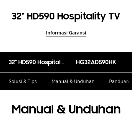
32" HD590 Hospitality TV
Informasi Garansi
32" HD590 Hospitality TV
HG32AD590HK
Solusi & Tips
Manual & Unduhan
Panduan I
Manual & Unduhan