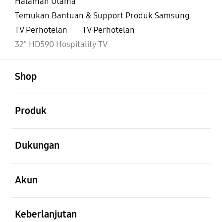
Halaman Utama
Temukan Bantuan & Support Produk Samsung
TV Perhotelan
TV Perhotelan
32" HD590 Hospitality TV
Buka
Footer Navigation
Shop
Buka
Produk
Buka
Dukungan
Buka
Akun
Buka
Keberlanjutan