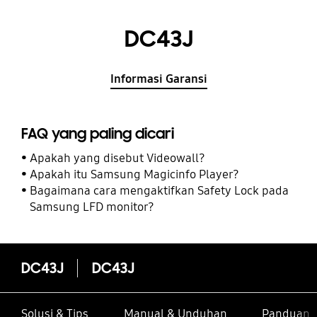
DC43J
Informasi Garansi
FAQ yang paling dicari
Apakah yang disebut Videowall?
Apakah itu Samsung Magicinfo Player?
Bagaimana cara mengaktifkan Safety Lock pada
Samsung LFD monitor?
DC43J
DC43J
Solusi & Tips
Manual & Unduhan
Panduan I