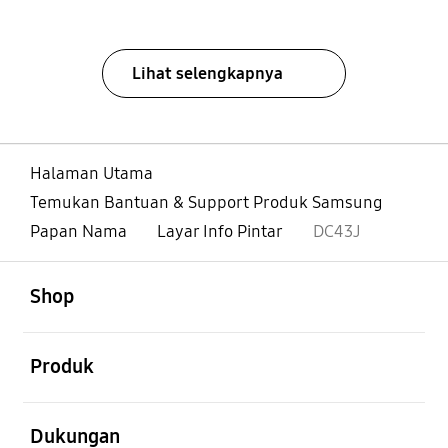
Lihat selengkapnya
Halaman Utama
Temukan Bantuan & Support Produk Samsung
Papan Nama
Layar Info Pintar
DC43J
Buka
Footer Navigation
Shop
Buka
Produk
Buka
Dukungan