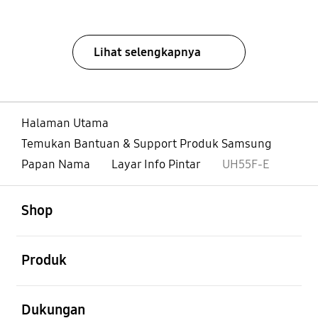
Lihat selengkapnya
Halaman Utama
Temukan Bantuan & Support Produk Samsung
Papan Nama
Layar Info Pintar
UH55F-E
Buka
Footer Navigation
Shop
Buka
Produk
Buka
Dukungan