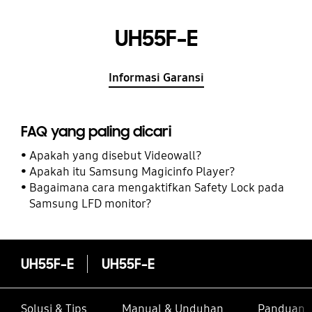
UH55F-E
Informasi Garansi
FAQ yang paling dicari
Apakah yang disebut Videowall?
Apakah itu Samsung Magicinfo Player?
Bagaimana cara mengaktifkan Safety Lock pada
Samsung LFD monitor?
UH55F-E
UH55F-E
Solusi & Tips
Manual & Unduhan
Panduan I