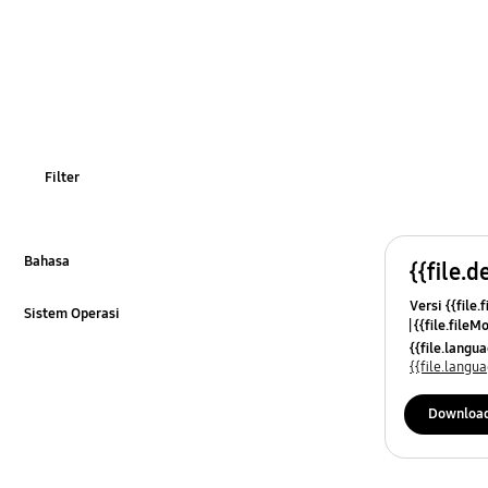
Filter
Bahasa
{{file.d
Klik untuk Memperluas
Versi {{file.
Sistem Operasi
{{file.fileM
Klik untuk Memperluas
{{file.lang
{{file.lang
Downloa