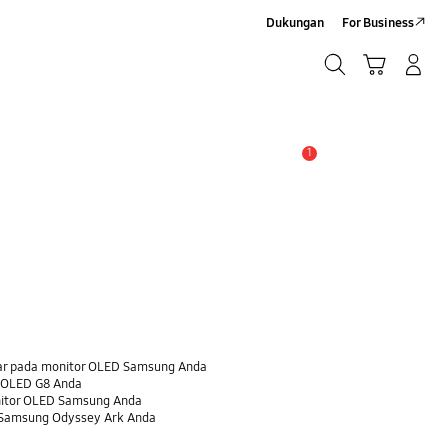
Dukungan
For Business
Cari
Troli
Login/Sign-Up
Cari
1
Pemberitahuan
ar pada monitor OLED Samsung Anda
 OLED G8 Anda
nitor OLED Samsung Anda
 Samsung Odyssey Ark Anda