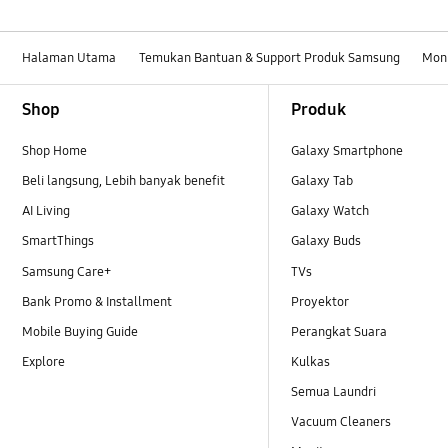
Halaman Utama
Temukan Bantuan & Support Produk Samsung
Moni
Footer Navigation
Shop
Produk
Shop Home
Galaxy Smartphone
Beli langsung, Lebih banyak benefit
Galaxy Tab
AI Living
Galaxy Watch
SmartThings
Galaxy Buds
Samsung Care+
TVs
Bank Promo & Installment
Proyektor
Mobile Buying Guide
Perangkat Suara
Explore
Kulkas
Semua Laundri
Vacuum Cleaners