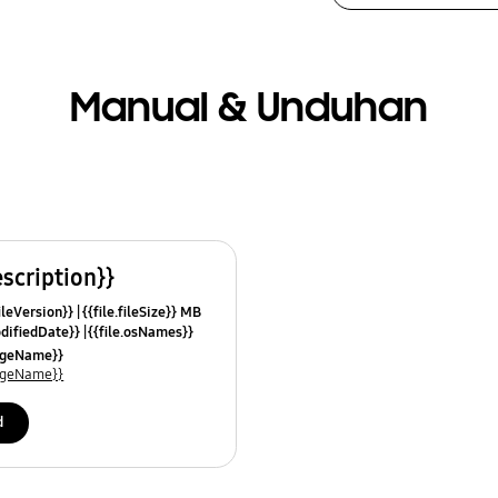
Manual & Unduhan
escription}}
fileVersion}}
{{file.fileSize}} MB
odifiedDate}}
{{file.osNames}}
uageName}}
uageName}}
d