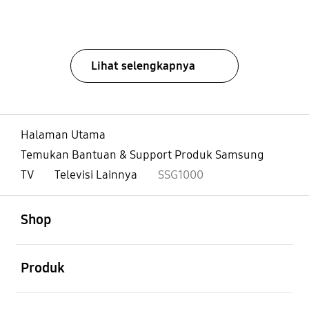
Lihat selengkapnya
Halaman Utama
Temukan Bantuan & Support Produk Samsung
TV
Televisi Lainnya
SSG1000
Buka
Footer Navigation
Shop
Buka
Produk
Buka